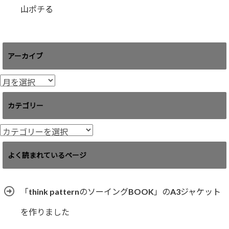
山ポチる
アーカイブ
ア
ー
カ
カテゴリー
イ
ブ
カ
テ
ゴ
よく読まれているページ
リ
ー
「think patternのソーイングBOOK」のA3ジャケット
を作りました