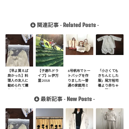
Related Posts
関連記事 -
-
【早よ買えば
【子連れドラ
6号帆布でトー
「小さくても
良かった】料
イブ】in 伊万
トバッグを作
きちんとした
理人の友人に
里 2018
りました〜普
服」尾方裕司
勧められて購
通の家庭用ミ
著より赤ちゃ
入したアレ
シンで縫う〜
んの服キモノ
スタイルシャ
New Posts
最新記事 -
-
ツを作りまし
た