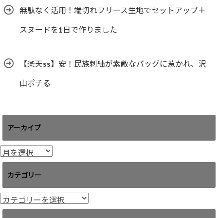
無駄なく活用！端切れフリース生地でセットアップ＋
スヌードを1日で作りました
【楽天ss】安！民族刺繍が素敵なバッグに惹かれ、沢
山ポチる
アーカイブ
ア
ー
カ
カテゴリー
イ
ブ
カ
テ