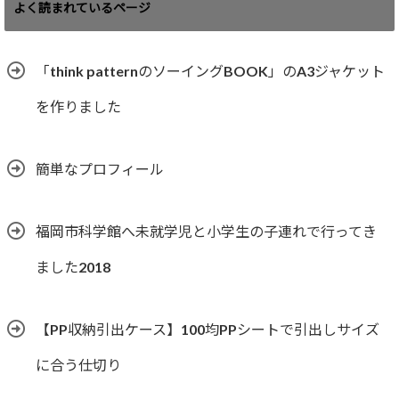
ゴ
よく読まれているページ
リ
ー
「think patternのソーイングBOOK」のA3ジャケット
を作りました
簡単なプロフィール
福岡市科学館へ未就学児と小学生の子連れで行ってき
ました2018
【PP収納引出ケース】100均PPシートで引出しサイズ
に合う仕切り