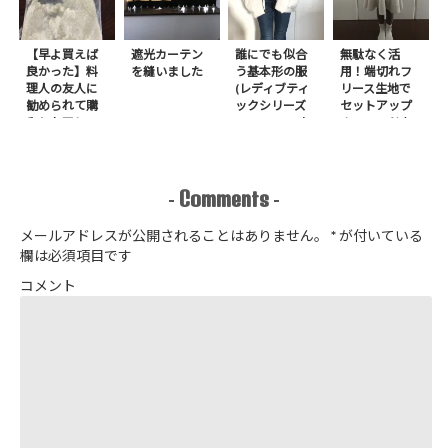
【早よ買えば
遮光カーテン
誰にでも似合
無駄なく活
良かった】料
を縫いました
う基本形の服
用！端切れフ
理人の友人に
(レディブティ
リース生地で
勧められて購
ックシリーズ
セットアップ
入したアレ
no.8272) か
＋スヌードを1
たやまゆうこ
日で作りまし
著 よりノー
た
カラージップ
アップジャケ
Comments
-
-
ットを作りま
した
メールアドレスが公開されることはありません。
*
が付いている
欄は必須項目です
コメント