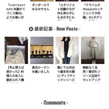
「CHECK&ST
ダンボールで
「スタリイス
「クライムキ
RIPE 布屋のて
おみせやさん
ト佐藤かなが
のlalala3ロック
づくり案内」
作る男の子に
ミシンで子供
よりお揃いボ
も女の子にも
服」の2ネグリ
ーダーカット
着せたい服」
ジェ型紙でフ
ソーを作りま
よりサスペン
リルワンピ作
New Posts
最新記事 -
-
した
ダー付きパン
りました
ツを作りまし
た。
【早よ買えば
遮光カーテン
誰にでも似合
無駄なく活
良かった】料
を縫いました
う基本形の服
用！端切れフ
理人の友人に
(レディブティ
リース生地で
勧められて購
ックシリーズ
セットアップ
入したアレ
no.8272) か
＋スヌードを1
たやまゆうこ
日で作りまし
著 よりノー
た
カラージップ
アップジャケ
Comments
-
-
ットを作りま
した