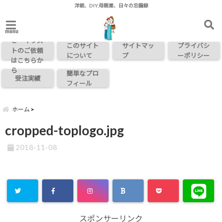
洋裁、DIY,母親業、日々の忘備録
お問い合わ
menu
せ・イラス
このサイト
サイトマッ
プライバシ
トのご依頼
について
プ
ーポリシー
はこちらか
ら
簡単なプロ
受注実績
フィール
ホーム
cropped-toplogo.jpg
2018-11-08
スポンサーリンク