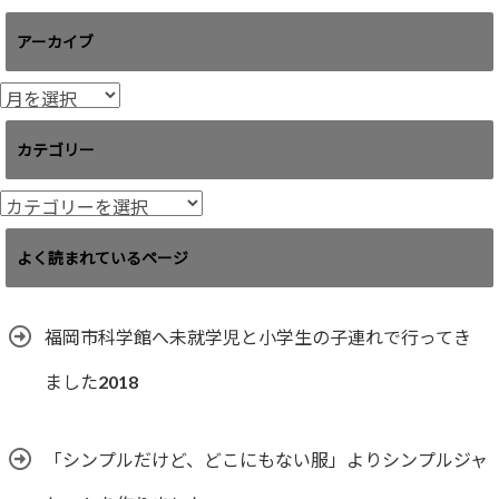
アーカイブ
ア
ー
カ
カテゴリー
イ
ブ
カ
テ
ゴ
よく読まれているページ
リ
ー
福岡市科学館へ未就学児と小学生の子連れで行ってき
ました2018
「シンプルだけど、どこにもない服」よりシンプルジャ