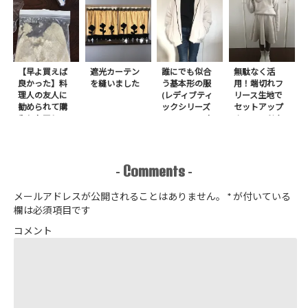
【早よ買えば
遮光カーテン
誰にでも似合
無駄なく活
良かった】料
を縫いました
う基本形の服
用！端切れフ
理人の友人に
(レディブティ
リース生地で
勧められて購
ックシリーズ
セットアップ
入したアレ
no.8272) か
＋スヌードを1
たやまゆうこ
日で作りまし
著 よりノー
た
カラージップ
アップジャケ
Comments
-
-
ットを作りま
した
メールアドレスが公開されることはありません。
*
が付いている
欄は必須項目です
コメント