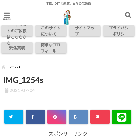
洋裁、DIY,母親業、日々の忘備録
お問い合わ
menu
せ・イラス
このサイト
サイトマッ
プライバシ
トのご依頼
について
プ
ーポリシー
はこちらか
ら
簡単なプロ
受注実績
フィール
ホーム
IMG_1254s
2021-07-04
スポンサーリンク