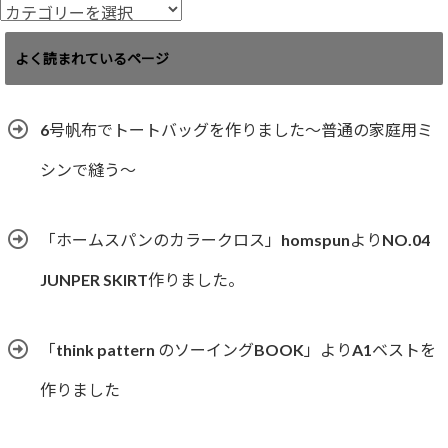
ブ
カ
テ
ゴ
よく読まれているページ
リ
ー
6号帆布でトートバッグを作りました〜普通の家庭用ミ
シンで縫う〜
「ホームスパンのカラークロス」homspunよりNO.04
JUNPER SKIRT作りました。
「think pattern のソーイングBOOK」よりA1ベストを
作りました