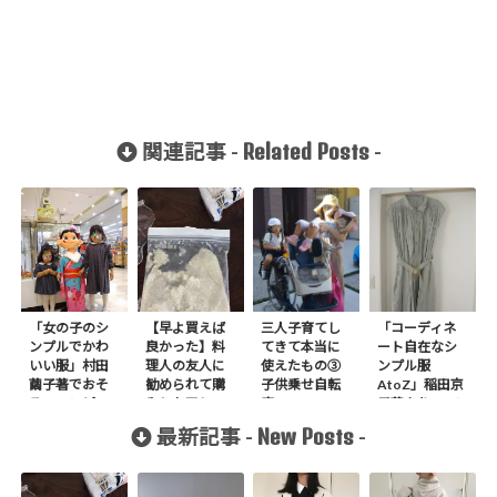
Related Posts
関連記事 -
-
「女の子のシ
【早よ買えば
三人子育てし
「コーディネ
ンプルでかわ
良かった】料
てきて本当に
ート自在なシ
いい服」村田
理人の友人に
使えたもの③
ンプル服
繭子著でおそ
勧められて購
子供乗せ自転
AtoZ」稲田京
ろいワンピー
入したアレ
車
子著よりOワン
ス+フレアスカ
ピース作りま
New Posts
最新記事 -
-
ートを作りま
した。
した