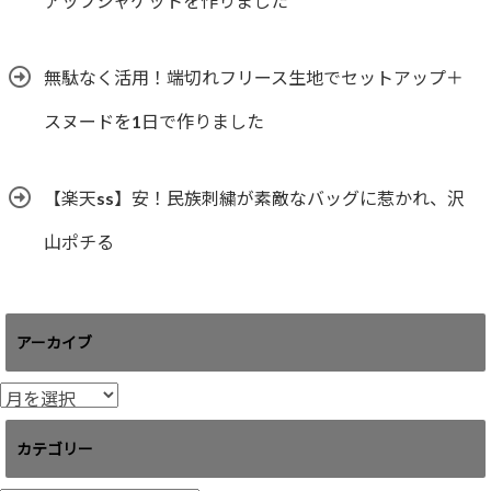
アップジャケットを作りました
無駄なく活用！端切れフリース生地でセットアップ＋
スヌードを1日で作りました
【楽天ss】安！民族刺繍が素敵なバッグに惹かれ、沢
山ポチる
アーカイブ
ア
ー
カ
カテゴリー
イ