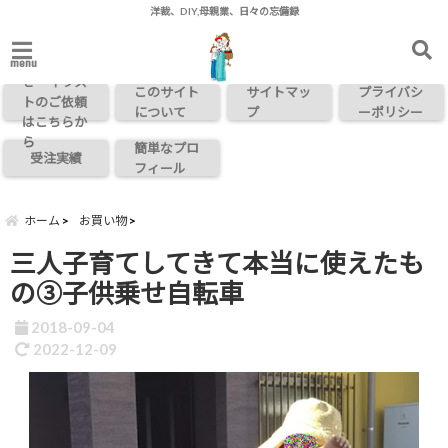
洋裁、DIY,母親業、日々の忘備録
お問い合わ
menu
せ・イラス
このサイト
サイトマッ
プライバシ
トのご依頼
について
プ
ーポリシー
はこちらか
ら
簡単なプロ
受注実績
フィール
ホーム
お買い物
三人子育てしてきて本当に使えたも
の③子供乗せ自転車
2018-09-04
2022-12-09