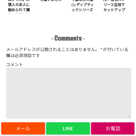
理人の友人に
(レディブティ
リース生地で
勧められて購
ックシリーズ
セットアップ
入したアレ
no.8272) か
＋スヌードを1
たやまゆうこ
日で作りまし
著 よりノー
た
カラージップ
アップジャケ
Comments
-
-
ットを作りま
した
メールアドレスが公開されることはありません。
*
が付いている
欄は必須項目です
コメント
LINE
名前
*