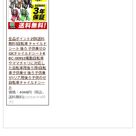
全品ポイント2倍[送料
無料]自転車 チャイルド
シート 後ろ 子供乗せO
GKチャイルドシートR
BC-009S3電動自転車
やママチャリに対応し
た自転車用後ろ用(自転
車子供乗せ 後ろ子供乗
せ)リア用後ろ子供のせ
自転車チャイルドシー
ト
価格：4048円（税込、
送料無料)
(2018/9/4時
点)