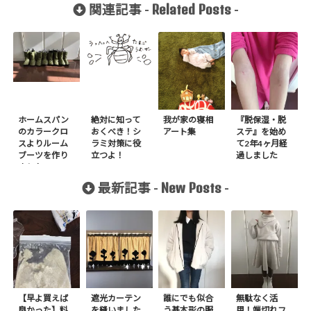
Related Posts
関連記事 -
-
ホームスパン
絶対に知って
我が家の寝相
『脱保湿・脱
のカラークロ
おくべき！シ
アート集
ステ』を始め
スよりルーム
ラミ対策に役
て2年4ヶ月経
ブーツを作り
立つよ！
過しました
ました
New Posts
最新記事 -
-
【早よ買えば
遮光カーテン
誰にでも似合
無駄なく活
良かった】料
を縫いました
う基本形の服
用！端切れフ