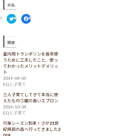
共有:
ク
F
リ
a
ッ
c
ク
e
し
b
て
o
T
o
関連
w
k
i
で
t
共
室内用トランポリンを長年使
t
有
e
す
うために工夫したこと、使っ
r
る
で
に
てわかったメリットデメリッ
共
は
ト
有
ク
(
リ
2019-04-05
新
ッ
し
ク
EQと子育て
い
し
ウ
て
ィ
く
三人子育てしてきて本当に使
ン
だ
えたもの①裾の長いエプロン
ド
さ
ウ
い
2016-10-04
で
(
開
新
EQと子育て
き
し
ま
い
行楽シーズン到来！さが21世
す
ウ
)
ィ
紀県民の森へ行ってきました2
ン
ド
018