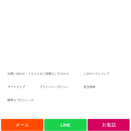
お問い合わせ・イラストのご依頼はこちらから
このサイトについて
サイトマップ
プライバシーポリシー
受注実績
簡単なプロフィール
LINE
Copyright©
アロアロウィの今日は何作ろ？
, 2023 All Rights Reserved.