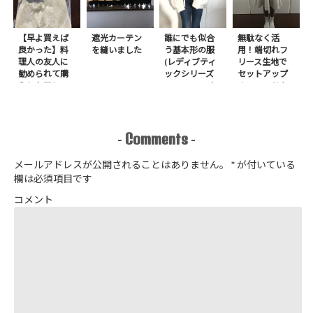
【早よ買えば
遮光カーテン
誰にでも似合
無駄なく活
良かった】料
を縫いました
う基本形の服
用！端切れフ
理人の友人に
(レディブティ
リース生地で
勧められて購
ックシリーズ
セットアップ
入したアレ
no.8272) か
＋スヌードを1
たやまゆうこ
日で作りまし
著 よりノー
た
カラージップ
アップジャケ
Comments
-
-
ットを作りま
した
メールアドレスが公開されることはありません。
*
が付いている
欄は必須項目です
コメント