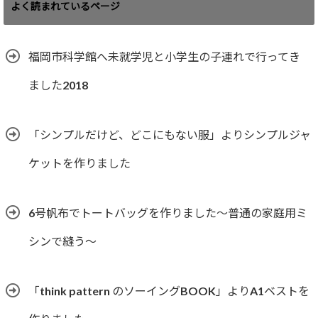
ゴ
よく読まれているページ
リ
ー
福岡市科学館へ未就学児と小学生の子連れで行ってき
ました2018
「シンプルだけど、どこにもない服」よりシンプルジャ
ケットを作りました
6号帆布でトートバッグを作りました〜普通の家庭用ミ
シンで縫う〜
「think pattern のソーイングBOOK」よりA1ベストを