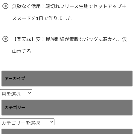
無駄なく活用！端切れフリース生地でセットアップ＋
スヌードを1日で作りました
【楽天ss】安！民族刺繍が素敵なバッグに惹かれ、沢
山ポチる
アーカイブ
ア
ー
カ
カテゴリー
イ
ブ
カ
テ