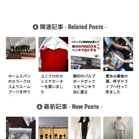
Related Posts
関連記事 -
-
ホームスパン
ユニクロのカ
無印のパルプ
夏休み最後の
のカラークロ
シミヤセータ
ボードボック
週、呼子ドラ
スよりルーム
ーを買いまし
スをペンキで
イブへ行って
ブーツを作り
た
白に塗る
来ました
ました
New Posts
最新記事 -
-