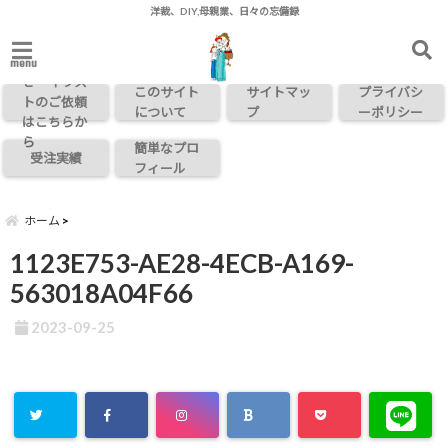
洋裁、DIY,母親業、日々の忘備録
お問い合わ
menu
せ・イラス
このサイト
サイトマッ
プライバシ
トのご依頼
について
プ
ーポリシー
はこちらか
ら
簡単なプロ
受注実績
フィール
ホーム
1123E753-AE28-4ECB-A169-
563018A04F66
2023-09-25