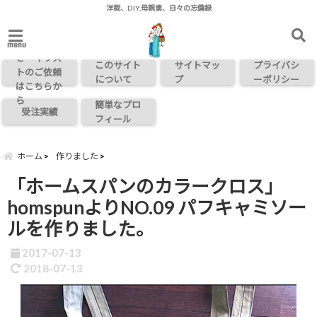
洋裁、DIY,母親業、日々の忘備録
お問い合わ
menu
せ・イラス
このサイト
サイトマッ
プライバシ
トのご依頼
について
プ
ーポリシー
はこちらか
ら
簡単なプロ
受注実績
フィール
ホーム
作りました
「ホームスパンのカラークロス」
homspunよりNO.09 パフキャミソー
ルを作りました。
2017-07-13
2018-07-13