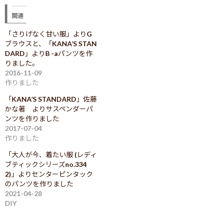
て
o
T
o
関連
w
k
i
で
t
共
「さりげなく甘い服」よりG
t
有
e
す
ブラウスと、「KANA’S STAN
r
る
で
に
DARD」よりB -aパンツを作
共
は
りました。
有
ク
(
リ
2016-11-09
新
ッ
し
ク
作りました
い
し
ウ
て
ィ
く
「KANA’S STANDARD」佐藤
ン
だ
かな著 よりサスペンダーパ
ド
さ
ウ
い
ンツを作りました
で
(
開
新
2017-07-04
き
し
作りました
ま
い
す
ウ
)
ィ
「大人が今、着たい服 (レディ
ン
ド
ブティックシリーズno.334
ウ
2)」よりセンターピンタック
で
開
のパンツを作りました
き
ま
2021-04-28
す
DIY
)