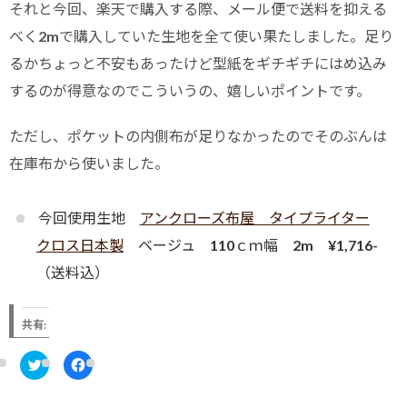
それと今回、楽天で購入する際、メール便で送料を抑える
べく2mで購入していた生地を全て使い果たしました。足り
るかちょっと不安もあったけど型紙をギチギチにはめ込み
するのが得意なのでこういうの、嬉しいポイントです。
ただし、ポケットの内側布が足りなかったのでそのぶんは
在庫布から使いました。
今回使用生地
アンクローズ布屋 タイプライター
クロス日本製
ベージュ 110ｃｍ幅 2m ¥1,716-
（送料込）
共有:
ク
F
リ
a
ッ
c
ク
e
し
b