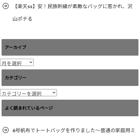
【楽天ss】安！民族刺繍が素敵なバッグに惹かれ、沢
山ポチる
アーカイブ
ア
ー
カ
カテゴリー
イ
ブ
カ
テ
ゴ
よく読まれているページ
リ
ー
6号帆布でトートバッグを作りました〜普通の家庭用ミ