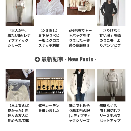
「大人が今、
【シミ隠し】
6号帆布でトー
「さりげなく
着たい服 (レデ
お下がりベビ
トバッグを作
甘い服 」笹原
ィブティック
ー服にクロス
りました〜普
のりこ著 よ
シリーズ
ステッチ刺繍
通の家庭用ミ
りパンツとブ
no.3342)」よ
をしました
シンで縫う〜
ラウスを作り
りセンターピ
ました。ウー
New Posts
最新記事 -
-
ンタックのパ
ルで。
ンツを作りま
した
【早よ買えば
遮光カーテン
誰にでも似合
無駄なく活
良かった】料
を縫いました
う基本形の服
用！端切れフ
理人の友人に
(レディブティ
リース生地で
勧められて購
ックシリーズ
セットアップ
入したアレ
no.8272) か
＋スヌードを1
たやまゆうこ
日で作りまし