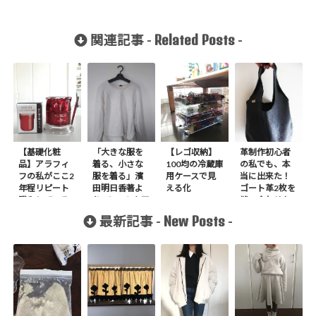
Related Posts
関連記事 -
-
【基礎化粧
「大きな服を
【レゴ収納】
革制作初心者
品】アラフィ
着る、小さな
100均の冷蔵庫
の私でも、本
フの私がここ2
服を着る」濱
用ケースで見
当に出来た！
年程リピート
田明日香著よ
える化
ゴート革2枚を
購入している
りTシャツをア
縫い合わせた
もの
レンジして作
だけの超簡単
New Posts
最新記事 -
-
りました。
バッグ