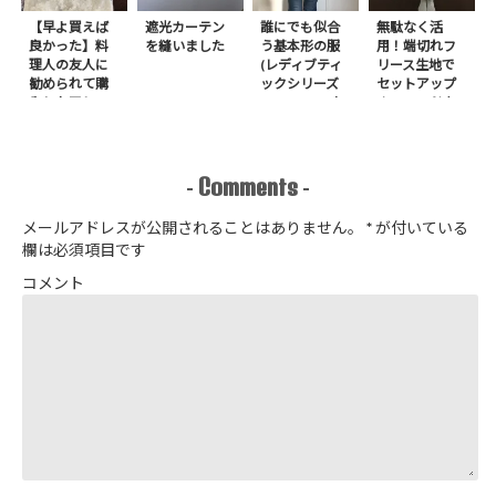
【早よ買えば
遮光カーテン
誰にでも似合
無駄なく活
良かった】料
を縫いました
う基本形の服
用！端切れフ
理人の友人に
(レディブティ
リース生地で
勧められて購
ックシリーズ
セットアップ
入したアレ
no.8272) か
＋スヌードを1
たやまゆうこ
日で作りまし
著 よりノー
た
カラージップ
アップジャケ
Comments
-
-
ットを作りま
した
メールアドレスが公開されることはありません。
*
が付いている
欄は必須項目です
コメント