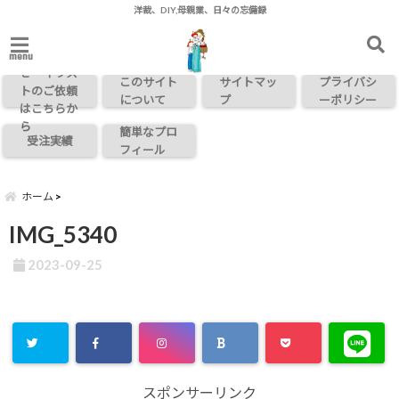
洋裁、DIY,母親業、日々の忘備録
お問い合わ
menu
せ・イラス
このサイト
サイトマッ
プライバシ
トのご依頼
について
プ
ーポリシー
はこちらか
ら
簡単なプロ
受注実績
フィール
ホーム
IMG_5340
2023-09-25
スポンサーリンク