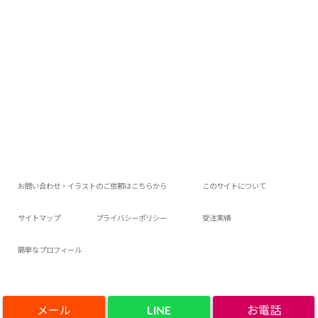
お問い合わせ・イラストのご依頼はこちらから
このサイトについて
サイトマップ
プライバシーポリシー
受注実績
簡単なプロフィール
LINE
Copyright©
アロアロウィの今日は何作ろ？
, 2023 All Rights Reserved.