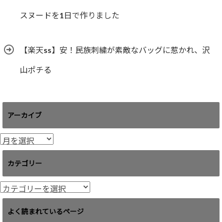
スヌードを1日で作りました
【楽天ss】安！民族刺繍が素敵なバッグに惹かれ、沢
山ポチる
アーカイブ
ア
ー
カ
カテゴリー
イ
ブ
カ
テ
ゴ
よく読まれているページ