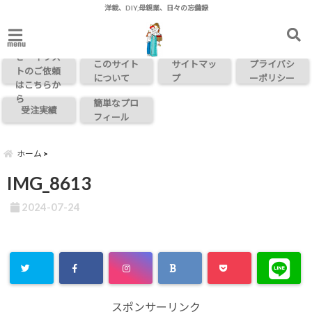
洋裁、DIY,母親業、日々の忘備録
お問い合わ
menu
せ・イラス
このサイト
サイトマッ
プライバシ
トのご依頼
について
プ
ーポリシー
はこちらか
ら
簡単なプロ
受注実績
フィール
ホーム
IMG_8613
2024-07-24
スポンサーリンク