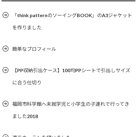
リ
ー
「think patternのソーイングBOOK」のA3ジャケット
を作りました
簡単なプロフィール
【PP収納引出ケース】100均PPシートで引出しサイズ
に合う仕切り
福岡市科学館へ未就学児と小学生の子連れで行ってき
ました2018