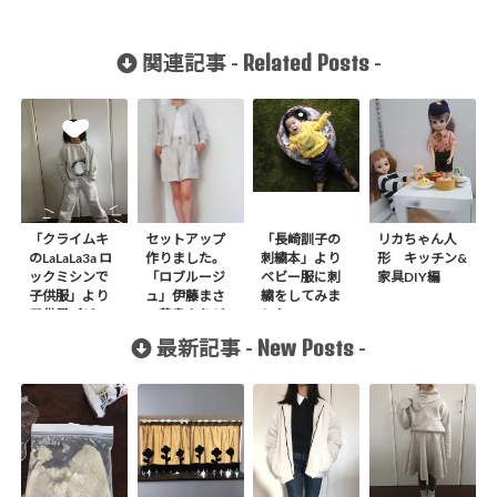
Related Posts
関連記事 -
-
「クライムキ
セットアップ
「長崎訓子の
リカちゃん人
のLaLaLa3a ロ
作りました。
刺繍本」より
形 キッチン&
ックミシンで
「ロブルージ
ベビー服に刺
家具DIY編
子供服」より
ュ」伊藤まさ
繍をしてみま
子供用パジャ
こ著書よりジ
した。
マを手作りし
ャケット、
New Posts
最新記事 -
-
ました
「FEMALE」
よりキュロッ
ト