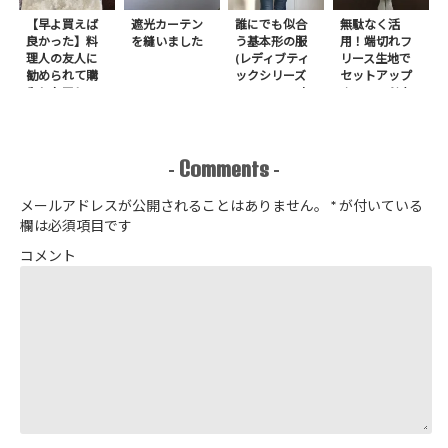
【早よ買えば
遮光カーテン
誰にでも似合
無駄なく活
良かった】料
を縫いました
う基本形の服
用！端切れフ
理人の友人に
(レディブティ
リース生地で
勧められて購
ックシリーズ
セットアップ
入したアレ
no.8272) か
＋スヌードを1
たやまゆうこ
日で作りまし
著 よりノー
た
カラージップ
アップジャケ
Comments
-
-
ットを作りま
した
メールアドレスが公開されることはありません。
*
が付いている
欄は必須項目です
コメント