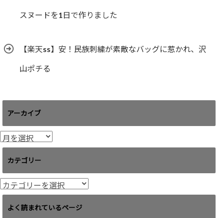
スヌードを1日で作りました
【楽天ss】安！民族刺繍が素敵なバッグに惹かれ、沢
山ポチる
アーカイブ
ア
ー
カ
カテゴリー
イ
ブ
カ
テ
ゴ
よく読まれているページ