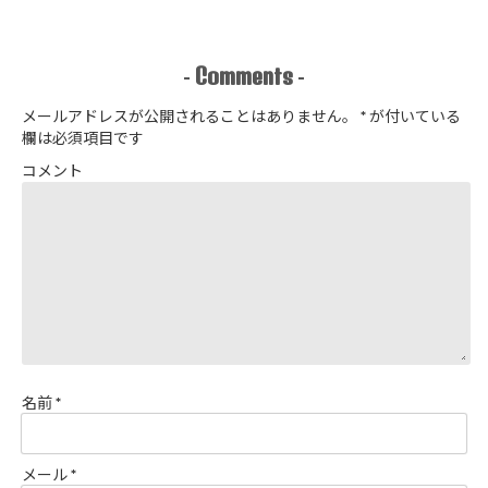
たやまゆうこ
日で作りまし
著 よりノー
た
カラージップ
アップジャケ
Comments
-
-
ットを作りま
した
メールアドレスが公開されることはありません。
*
が付いている
欄は必須項目です
コメント
名前
*
メール
*