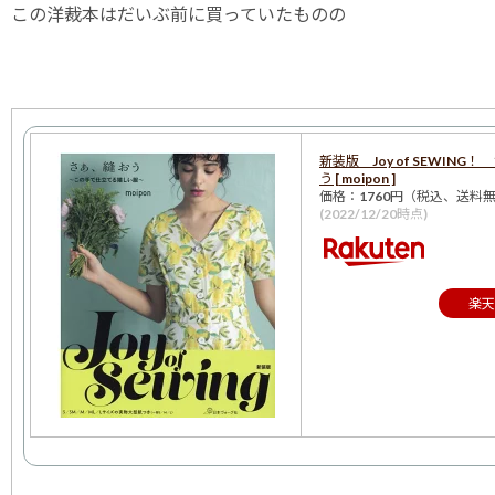
この洋裁本はだいぶ前に買っていたものの
新装版 Joy of SEWING
う [ moipon ]
価格：1760円（税込、送料無
(2022/12/20時点)
楽天