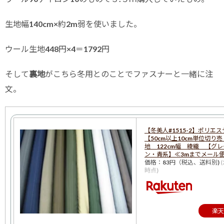
生地幅140cm×約2m弱を使いました。
ウール生地448円×4＝1792円
そして
裏地
がこちら冬用とのことでファスナーと一緒に注
文。
【冬美人#1515-2】ポリ
【50cm以上10cm単位切り
地 122cm幅 綾織 【グ
ン・青系】≪3mまでメール便
価格：83円（税込、送料別)
(
時点)
楽天