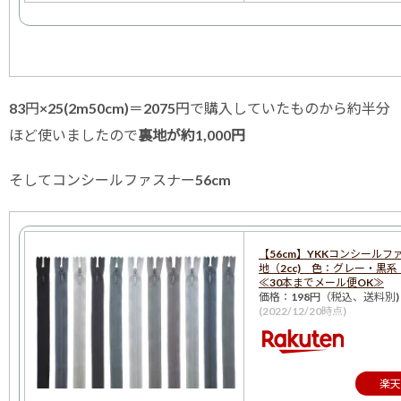
83円×25(2m50cm)＝2075円で購入していたものから約半分
ほど使いましたので
裏地が約1,000円
そしてコンシールファスナー56cm
【56cm】YKKコンシールフ
地（2cc) 色：グレー・黒
≪30本までメール便OK≫
価格：198円（税込、送料別)
(2022/12/20時点)
楽天