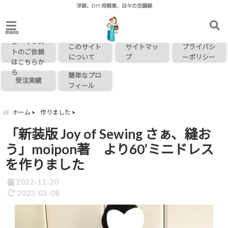
洋裁、DIY,母親業、日々の忘備録
お問い合わ
menu
せ・イラス
このサイト
サイトマッ
プライバシ
トのご依頼
について
プ
ーポリシー
はこちらか
ら
簡単なプロ
受注実績
フィール
ホーム
作りました
「新装版 Joy of Sewing さぁ、縫お
う」moipon著 より60’ミニドレス
を作りました
2022-12-20
2023-03-08