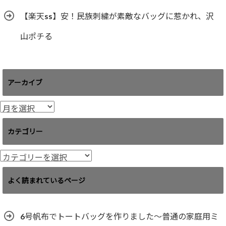
【楽天ss】安！民族刺繍が素敵なバッグに惹かれ、沢
山ポチる
アーカイブ
ア
ー
カ
カテゴリー
イ
ブ
カ
テ
ゴ
よく読まれているページ
リ
ー
6号帆布でトートバッグを作りました〜普通の家庭用ミ