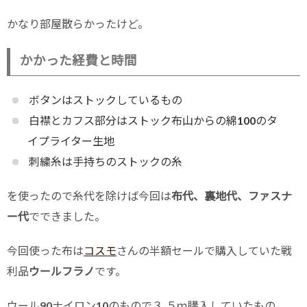
かなり部屋散らかったけど。
かかった経費と時間
ボタンはストックしているもの
白襟とカフス部分はストック布山からの綿100のタ
イプライター生地
刺繍糸は手持ちのストックの糸
を使ったので糸代を除けば今回は
布代、裏地代、ファスナ
ー代
でできました。
今回使った布は
コスモ
さんの半額セールで購入していた戦
利品
ウールフラノ
です。
ウール90ナイロン10のもので３.５ｍ購入していたもの。