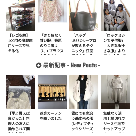
【レゴ収納】
「さり気なく
「バッグ
「ロックミシ
100均の冷蔵庫
甘い服」笹原
LESSON―プロ
ンで子供服」
用ケースで見
のりこ著よ
が教えるテク
「大きな服小
える化
り、Lブラウス
ニック」江面
さな服」より
を作りまし
旨美より、牛
子供4人分+自
た。
革と防水加工
分パジャマを
New Posts
最新記事 -
-
をした帆布の
作りました
トートバッグ
作りました
【早よ買えば
遮光カーテン
誰にでも似合
無駄なく活
良かった】料
を縫いました
う基本形の服
用！端切れフ
理人の友人に
(レディブティ
リース生地で
勧められて購
ックシリーズ
セットアップ
入したアレ
no.8272) か
＋スヌードを1