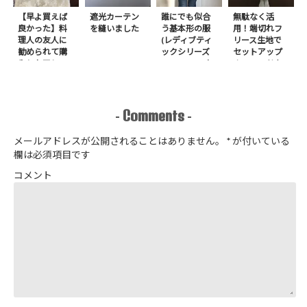
【早よ買えば
遮光カーテン
誰にでも似合
無駄なく活
良かった】料
を縫いました
う基本形の服
用！端切れフ
理人の友人に
(レディブティ
リース生地で
勧められて購
ックシリーズ
セットアップ
入したアレ
no.8272) か
＋スヌードを1
たやまゆうこ
日で作りまし
著 よりノー
た
カラージップ
アップジャケ
Comments
-
-
ットを作りま
した
メールアドレスが公開されることはありません。
*
が付いている
欄は必須項目です
コメント