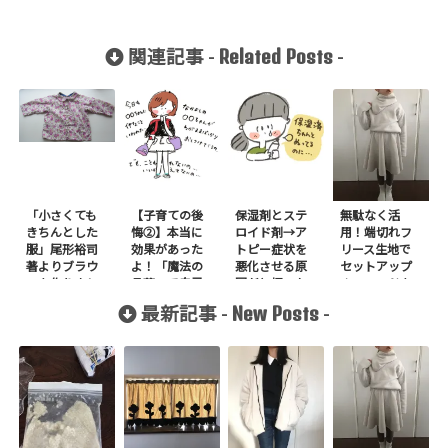
Related Posts
関連記事 -
-
「小さくても
【子育ての後
保湿剤とステ
無駄なく活
きちんとした
悔②】本当に
ロイド剤→ア
用！端切れフ
服」尾形裕司
効果があった
トピー症状を
リース生地で
著よりブラウ
よ！「魔法の
悪化させる原
セットアップ
スを作りまし
言葉」で自己
因だと悟った
＋スヌードを1
た
肯定感UP！
我が家の体験
日で作りまし
New Posts
最新記事 -
-
談
た