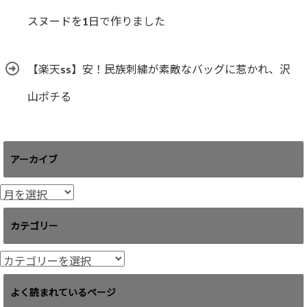
スヌードを1日で作りました
【楽天ss】安！民族刺繍が素敵なバッグに惹かれ、沢
山ポチる
アーカイブ
ア
ー
カ
カテゴリー
イ
ブ
カ
テ
ゴ
よく読まれているページ