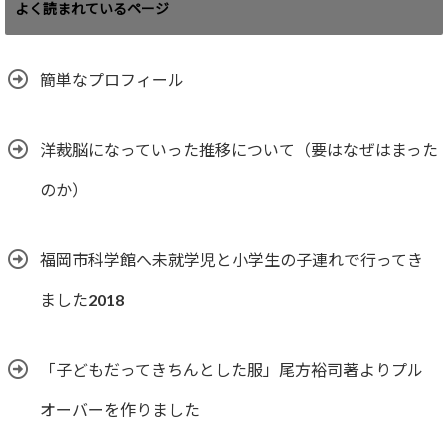
ゴ
よく読まれているページ
リ
ー
簡単なプロフィール
洋裁脳になっていった推移について（要はなぜはまった
のか）
福岡市科学館へ未就学児と小学生の子連れで行ってき
ました2018
「子どもだってきちんとした服」尾方裕司著よりプル
オーバーを作りました