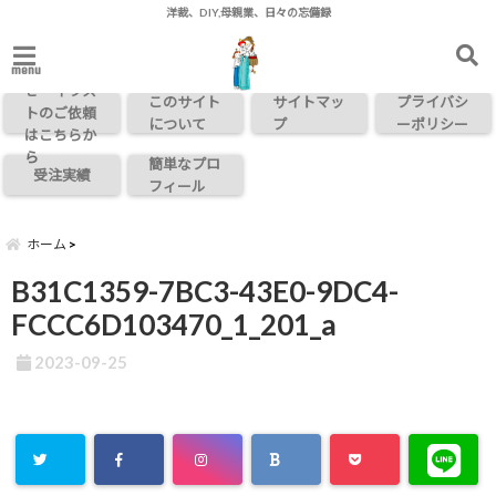
洋裁、DIY,母親業、日々の忘備録
お問い合わ
menu
せ・イラス
このサイト
サイトマッ
プライバシ
トのご依頼
について
プ
ーポリシー
はこちらか
ら
簡単なプロ
受注実績
フィール
ホーム
B31C1359-7BC3-43E0-9DC4-
FCCC6D103470_1_201_a
2023-09-25