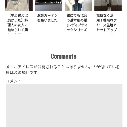
【早よ買えば
遮光カーテン
誰にでも似合
無駄なく活
良かった】料
を縫いました
う基本形の服
用！端切れフ
理人の友人に
(レディブティ
リース生地で
勧められて購
ックシリーズ
セットアップ
入したアレ
no.8272) か
＋スヌードを1
たやまゆうこ
日で作りまし
著 よりノー
た
カラージップ
アップジャケ
Comments
-
-
ットを作りま
した
メールアドレスが公開されることはありません。
*
が付いている
欄は必須項目です
コメント