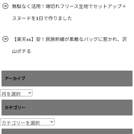
無駄なく活用！端切れフリース生地でセットアップ＋
スヌードを1日で作りました
【楽天ss】安！民族刺繍が素敵なバッグに惹かれ、沢
山ポチる
アーカイブ
ア
ー
カ
カテゴリー
イ
ブ
カ
テ