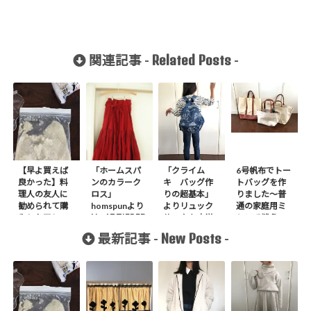
Related Posts
関連記事 -
-
【早よ買えば
「ホームスパ
「クライム
6号帆布でトー
良かった】料
ンのカラーク
キ バッグ作
トバッグを作
理人の友人に
ロス」
りの超基本」
りました〜普
勧められて購
homspunより
よりリュック
通の家庭用ミ
No.17 TIERED
入したアレ
サックを小学
シンで縫う〜
SKIRT作りま
生の娘に作り
New Posts
最新記事 -
-
した。
ました