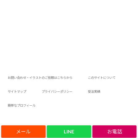
お問い合わせ・イラストのご依頼はこちらから
このサイトについて
サイトマップ
プライバシーポリシー
受注実績
簡単なプロフィール
LINE
Copyright©
アロアロウィの今日は何作ろ？
, 2023 All Rights Reserved.