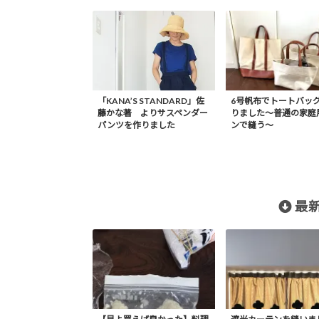
「KANA’S STANDARD」佐
6号帆布でトートバッ
藤かな著 よりサスペンダー
りました〜普通の家庭
パンツを作りました
ンで縫う〜
最新