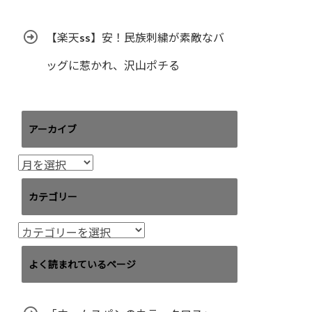
【楽天ss】安！民族刺繍が素敵なバ
ッグに惹かれ、沢山ポチる
アーカイブ
ア
ー
カ
カテゴリー
イ
ブ
カ
テ
ゴ
よく読まれているページ
リ
ー