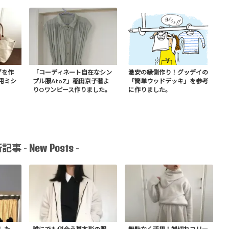
グを作
「コーディネート自在なシン
激安の縁側作り！グッデイの
用ミシ
プル服AtoZ」稲田京子著よ
「簡単ウッドデッキ」を参考
りOワンピース作りました。
に作りました。
New Posts
記事 -
-