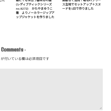
した
誰にでも似合う基本形の服
無駄なく活用！端切れフリー
(レディブティックシリーズ
ス生地でセットアップ＋スヌ
no.8272) かたやまゆうこ
ードを1日で作りました
著 よりノーカラージップア
ップジャケットを作りました
Comments
-
-
が付いている欄は必須項目です