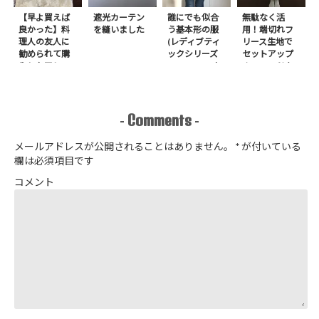
【早よ買えば
遮光カーテン
誰にでも似合
無駄なく活
良かった】料
を縫いました
う基本形の服
用！端切れフ
理人の友人に
(レディブティ
リース生地で
勧められて購
ックシリーズ
セットアップ
入したアレ
no.8272) か
＋スヌードを1
たやまゆうこ
日で作りまし
著 よりノー
た
カラージップ
アップジャケ
Comments
-
-
ットを作りま
した
メールアドレスが公開されることはありません。
*
が付いている
欄は必須項目です
コメント