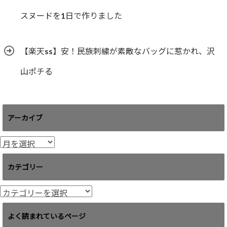
スヌードを1日で作りました
【楽天ss】安！民族刺繍が素敵なバッグに惹かれ、沢
山ポチる
アーカイブ
ア
ー
カ
カテゴリー
イ
ブ
カ
テ
ゴ
よく読まれているページ