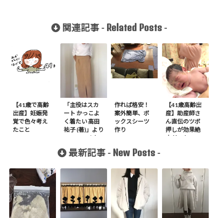
Related Posts
関連記事 -
-
【41歳で高齢
「主役はスカ
作れば格安！
【41歳高齢出
出産】妊娠発
ート かっこよ
案外簡単、ボ
産】助産師さ
覚で色々考え
く着たい 高田
ックスシーツ
ん直伝のツボ
たこと
祐子 (著)」より
作り
押しが効果絶
no.16 ハイウエ
大だった
ストタックス
New Posts
最新記事 -
-
カートを作り
ました