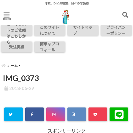
洋裁、DIY,母親業、日々の忘備録
お問い合わ
menu
せ・イラス
このサイト
サイトマッ
プライバシ
トのご依頼
について
プ
ーポリシー
はこちらか
ら
簡単なプロ
受注実績
フィール
ホーム
IMG_0373
2018-06-29
スポンサーリンク