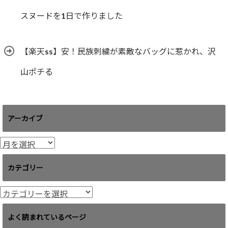
スヌードを1日で作りました
【楽天ss】安！民族刺繍が素敵なバッグに惹かれ、沢
山ポチる
アーカイブ
ア
ー
カ
カテゴリー
イ
ブ
カ
テ
ゴ
よく読まれているページ