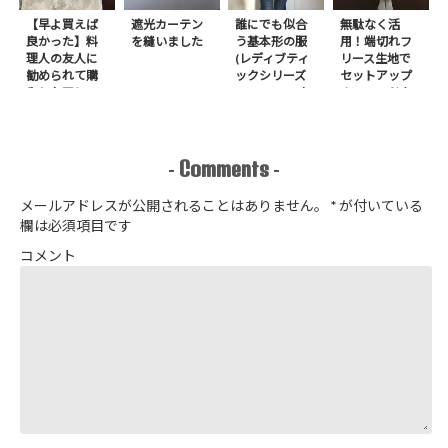
【早よ買えば
遮光カーテン
誰にでも似合
無駄なく活
良かった】料
を縫いました
う基本形の服
用！端切れフ
理人の友人に
(レディブティ
リース生地で
勧められて購
ックシリーズ
セットアップ
入したアレ
no.8272) か
＋スヌードを1
たやまゆうこ
日で作りまし
著 よりノー
た
カラージップ
アップジャケ
Comments
-
-
ットを作りま
した
メールアドレスが公開されることはありません。
*
が付いている
欄は必須項目です
コメント