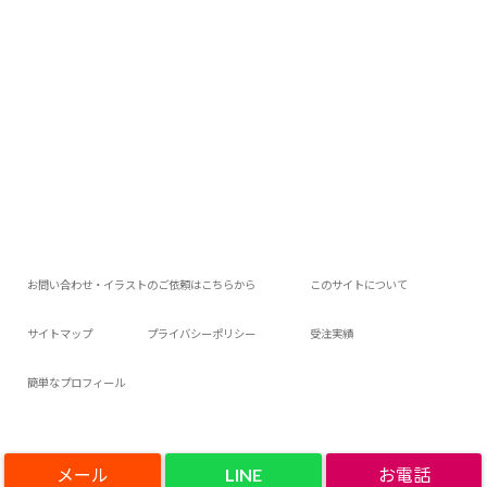
お問い合わせ・イラストのご依頼はこちらから
このサイトについて
サイトマップ
プライバシーポリシー
受注実績
簡単なプロフィール
LINE
Copyright©
アロアロウィの今日は何作ろ？
, 2019 All Rights Reserved.