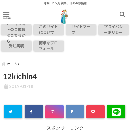
洋裁、DIY,母親業、日々の忘備録
お問い合わ
menu
せ・イラス
このサイト
サイトマッ
プライバシ
トのご依頼
について
プ
ーポリシー
はこちらか
ら
簡単なプロ
受注実績
フィール
ホーム
12kichin4
2019-01-18
スポンサーリンク