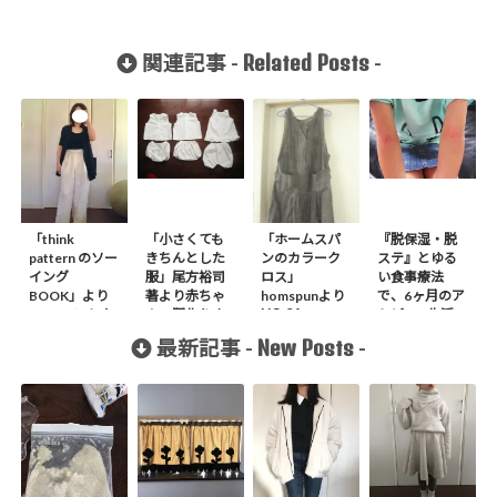
Related Posts
関連記事 -
-
「think
「小さくても
「ホームスパ
『脱保湿・脱
pattern のソー
きちんとした
ンのカラーク
ステ』とゆる
イング
服」尾方裕司
ロス」
い食事療法
BOOK」より
著より赤ちゃ
homspunより
で、6ヶ月のア
NO.04
G1フロントタ
んの服作りま
トピー&生活の
JUNPER
ックパンツを
した
変化
New Posts
最新記事 -
-
SKIRT作りま
作りました
した。