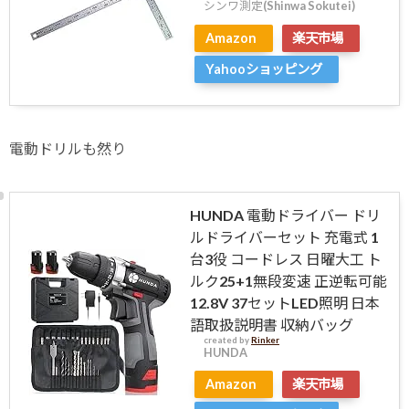
シンワ測定(Shinwa Sokutei)
Amazon
楽天市場
Yahooショッピング
電動ドリルも然り
HUNDA 電動ドライバー ドリ
ルドライバーセット 充電式 1
台3役 コードレス 日曜大工 ト
ルク25+1無段変速 正逆転可能
12.8V 37セットLED照明 日本
語取扱説明書 収納バッグ
created by
Rinker
HUNDA
Amazon
楽天市場