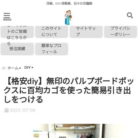
洋裁、DIY,母親業、日々の忘備録
お問い合わ
menu
せ・イラス
このサイト
サイトマッ
プライバシ
トのご依頼
について
プ
ーポリシー
はこちらか
ら
簡単なプロ
受注実績
フィール
DIY
ホーム
【格安diy】無印のパルプボードボッ
クスに百均カゴを使った簡易引き出
しをつける
2021-07-04