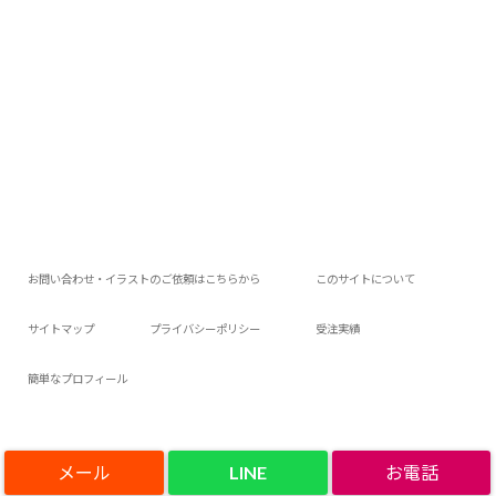
お問い合わせ・イラストのご依頼はこちらから
このサイトについて
サイトマップ
プライバシーポリシー
受注実績
簡単なプロフィール
LINE
Copyright©
アロアロウィの今日は何作ろ？
, 2023 All Rights Reserved.