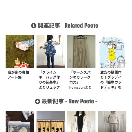
Related Posts
関連記事 -
-
我が家の寝相
「クライム
「ホームスパ
激安の縁側作
アート集
キ バッグ作
ンのカラーク
り！グッデイ
りの超基本」
ロス」
の「簡単ウッ
よりリュック
homspunより
ドデッキ」を
NO.01DRESS
サックを小学
参考に作りま
作りました。
生の娘に作り
した。
New Posts
最新記事 -
-
ました