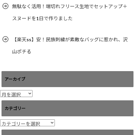
無駄なく活用！端切れフリース生地でセットアップ＋
スヌードを1日で作りました
【楽天ss】安！民族刺繍が素敵なバッグに惹かれ、沢
山ポチる
アーカイブ
ア
ー
カ
カテゴリー
イ
ブ
カ
テ