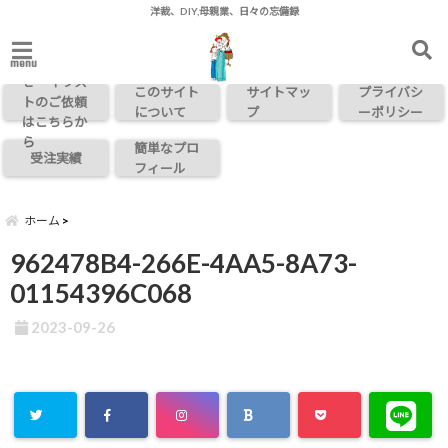
洋裁、DIY,母親業、日々の忘備録
お問い合わ
menu
せ・イラス
このサイト
サイトマッ
プライバシ
トのご依頼
について
プ
ーポリシー
はこちらか
ら
簡単なプロ
受注実績
フィール
ホーム
962478B4-266E-4AA5-8A73-
01154396C068
2023-09-26