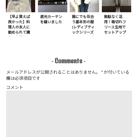
【早よ買えば
遮光カーテン
誰にでも似合
無駄なく活
良かった】料
を縫いました
う基本形の服
用！端切れフ
理人の友人に
(レディブティ
リース生地で
勧められて購
ックシリーズ
セットアップ
入したアレ
no.8272) か
＋スヌードを1
たやまゆうこ
日で作りまし
著 よりノー
た
カラージップ
アップジャケ
Comments
-
-
ットを作りま
した
メールアドレスが公開されることはありません。
*
が付いている
欄は必須項目です
コメント