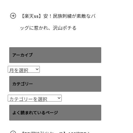
【楽天ss】安！民族刺繍が素敵なバ
ッグに惹かれ、沢山ポチる
アーカイブ
ア
ー
カ
カテゴリー
イ
ブ
カ
テ
ゴ
よく読まれているページ
リ
ー