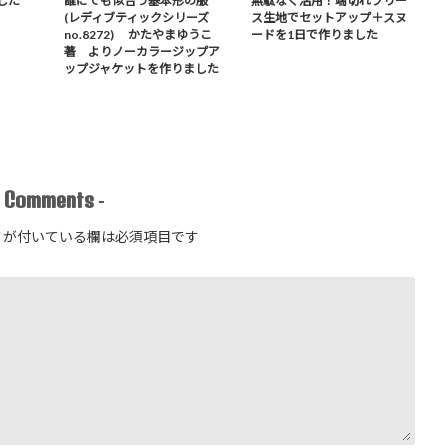
した
誰にでも似合う基本形の服
無駄なく活用！端切れフリー
(レディブティックシリーズ
ス生地でセットアップ＋スヌ
no.8272) かたやまゆうこ
ードを1日で作りました
著 よりノーカラージップア
ップジャケットを作りました
Comments
-
-
が付いている欄は必須項目です