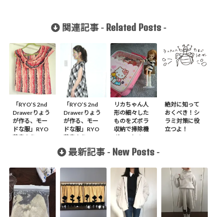
Related Posts
関連記事 -
-
「RYO’S 2nd
「RYO’S 2nd
リカちゃん人
絶対に知って
Drawerりょう
Drawerりょう
形の細々した
おくべき！シ
が作る、モー
が作る、モー
ものをズボラ
ラミ対策に役
ドな服」RYO
ドな服」RYO
収納で掃除機
立つよ！
著書より P
著書より A
ガーっと！
BLOUSE作り
BLOUSE作り
New Posts
最新記事 -
-
ました。
ました。