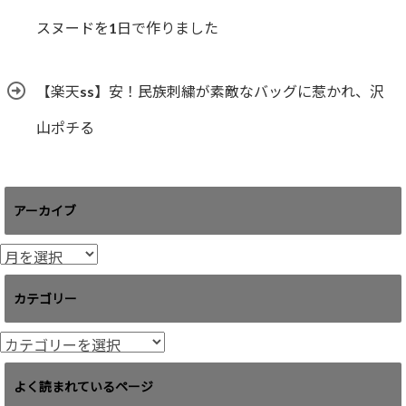
スヌードを1日で作りました
【楽天ss】安！民族刺繍が素敵なバッグに惹かれ、沢
山ポチる
アーカイブ
ア
ー
カ
カテゴリー
イ
ブ
カ
テ
ゴ
よく読まれているページ