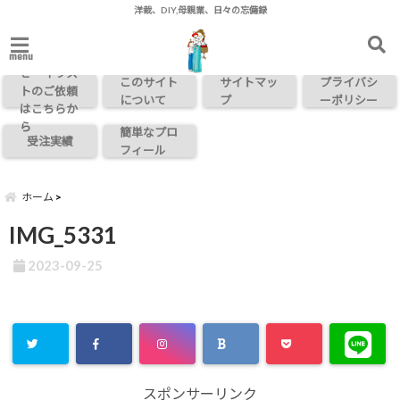
洋裁、DIY,母親業、日々の忘備録
お問い合わ
menu
せ・イラス
このサイト
サイトマッ
プライバシ
トのご依頼
について
プ
ーポリシー
はこちらか
ら
簡単なプロ
受注実績
フィール
ホーム
IMG_5331
2023-09-25
スポンサーリンク