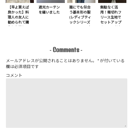
【早よ買えば
遮光カーテン
誰にでも似合
無駄なく活
良かった】料
を縫いました
う基本形の服
用！端切れフ
理人の友人に
(レディブティ
リース生地で
勧められて購
ックシリーズ
セットアップ
入したアレ
no.8272) か
＋スヌードを1
たやまゆうこ
日で作りまし
著 よりノー
た
カラージップ
アップジャケ
Comments
-
-
ットを作りま
した
メールアドレスが公開されることはありません。
*
が付いている
欄は必須項目です
コメント