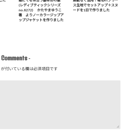
した
誰にでも似合う基本形の服
無駄なく活用！端切れフリー
(レディブティックシリーズ
ス生地でセットアップ＋スヌ
no.8272) かたやまゆうこ
ードを1日で作りました
著 よりノーカラージップア
ップジャケットを作りました
Comments
-
-
が付いている欄は必須項目です