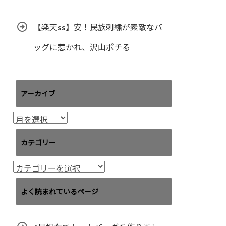
【楽天ss】安！民族刺繍が素敵なバ
ッグに惹かれ、沢山ポチる
アーカイブ
ア
ー
カ
カテゴリー
イ
ブ
カ
テ
ゴ
よく読まれているページ
リ
ー