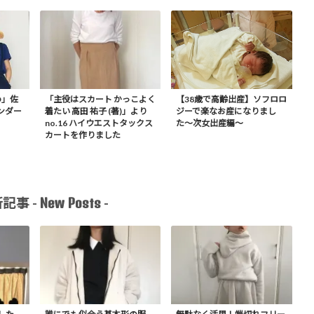
RD」佐
「主役はスカート かっこよく
【38歳で高齢出産】ソフロロ
ンダー
着たい 高田 祐子 (著)」より
ジーで楽なお産になりまし
no.16 ハイウエストタックス
た〜次女出産編〜
カートを作りました
New Posts
記事 -
-