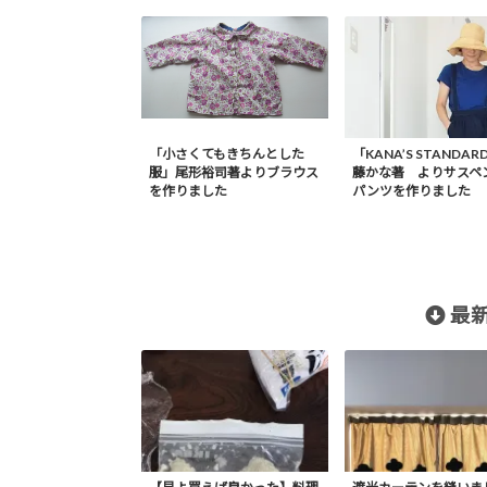
「小さくてもきちんとした
「KANA’S STANDA
服」尾形裕司著よりブラウス
藤かな著 よりサスペ
を作りました
パンツを作りました
最新