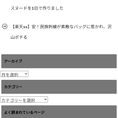
スヌードを1日で作りました
【楽天ss】安！民族刺繍が素敵なバッグに惹かれ、沢
山ポチる
アーカイブ
ア
ー
カ
カテゴリー
イ
ブ
カ
テ
ゴ
よく読まれているページ