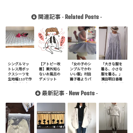
Related Posts
関連記事 -
-
シングルマッ
【アトピー改
「女の子のシ
「大きな服を
トレス用ボッ
善】案外知ら
ンプルでかわ
着る、小さな
クスシーツを
ないお風呂の
いい服」村田
服を着る。」
生地幅110で作
デメリット
繭子著よりパ
濱田明日香著
ってみました
ンツインチュ
よりJノースリ
ールスカート
ーブドレス大
New Posts
最新記事 -
-
を作りました
を作りまし
た。