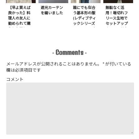
【早よ買えば
遮光カーテン
誰にでも似合
無駄なく活
良かった】料
を縫いました
う基本形の服
用！端切れフ
理人の友人に
(レディブティ
リース生地で
勧められて購
ックシリーズ
セットアップ
入したアレ
no.8272) か
＋スヌードを1
たやまゆうこ
日で作りまし
著 よりノー
た
カラージップ
アップジャケ
Comments
-
-
ットを作りま
した
メールアドレスが公開されることはありません。
*
が付いている
欄は必須項目です
コメント