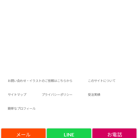
お問い合わせ・イラストのご依頼はこちらから
このサイトについて
サイトマップ
プライバシーポリシー
受注実績
簡単なプロフィール
LINE
Copyright©
アロアロウィの今日は何作ろ？
, 2020 All Rights Reserved.