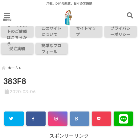
洋裁、DIY,母親業、日々の忘備録
お問い合わ
menu
せ・イラス
このサイト
サイトマッ
プライバシ
トのご依頼
について
プ
ーポリシー
はこちらか
ら
簡単なプロ
受注実績
フィール
ホーム
383F8
2020-03-06
スポンサーリンク