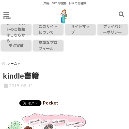
洋裁、DIY,母親業、日々の忘備録
お問い合わ
menu
せ・イラス
このサイト
サイトマッ
プライバシ
トのご依頼
について
プ
ーポリシー
はこちらか
ら
簡単なプロ
受注実績
フィール
ホーム
kindle書籍
2019-08-11
Pocket