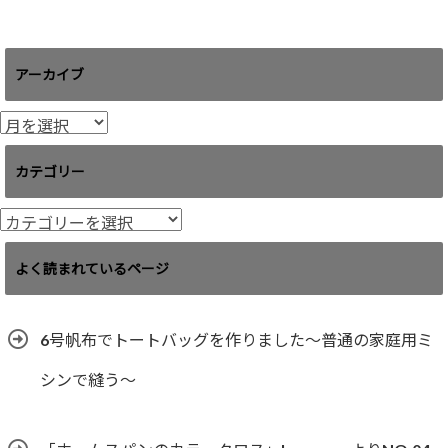
アーカイブ
ア
ー
カ
カテゴリー
イ
ブ
カ
テ
ゴ
よく読まれているページ
リ
ー
6号帆布でトートバッグを作りました〜普通の家庭用ミ
シンで縫う〜