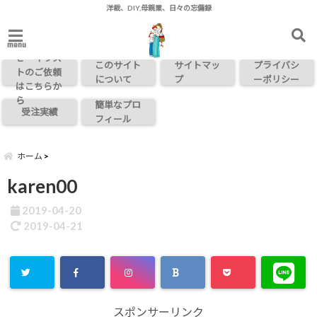
洋裁、DIY,母親業、日々の忘備録
お問い合わ
menu
せ・イラス
このサイト
サイトマッ
プライバシ
トのご依頼
について
プ
ーポリシー
はこちらか
ら
簡単なプロ
受注実績
フィール
ホーム
karen00
2019-04-20
2019-04-21
スポンサーリンク