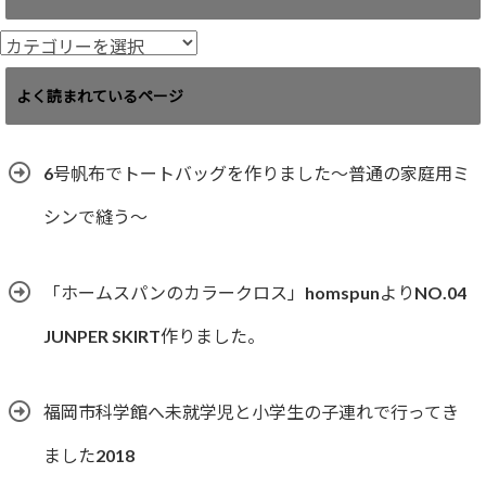
イ
ブ
カ
テ
ゴ
よく読まれているページ
リ
ー
6号帆布でトートバッグを作りました〜普通の家庭用ミ
シンで縫う〜
「ホームスパンのカラークロス」homspunよりNO.04
JUNPER SKIRT作りました。
福岡市科学館へ未就学児と小学生の子連れで行ってき
ました2018