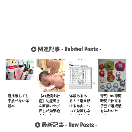
Related Posts
関連記事 -
-
断捨離しても
【41歳高齢出
洋裁あるあ
育児中の隙間
手放せない洋
産】助産師さ
る！？増え続
時間で出来る
裁本
ん直伝のツボ
ける布山につ
手芸で達成感
押しが効果絶
いて対策しな
を味わいた
大だった
ければならな
い！
い重要な事。
New Posts
最新記事 -
-