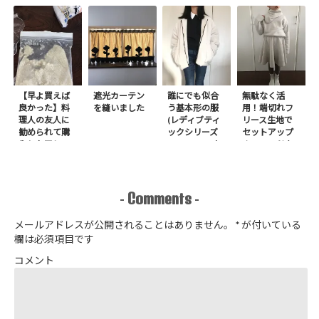
【早よ買えば
遮光カーテン
誰にでも似合
無駄なく活
良かった】料
を縫いました
う基本形の服
用！端切れフ
理人の友人に
(レディブティ
リース生地で
勧められて購
ックシリーズ
セットアップ
入したアレ
no.8272) か
＋スヌードを1
たやまゆうこ
日で作りまし
著 よりノー
た
カラージップ
アップジャケ
Comments
-
-
ットを作りま
した
メールアドレスが公開されることはありません。
*
が付いている
欄は必須項目です
コメント