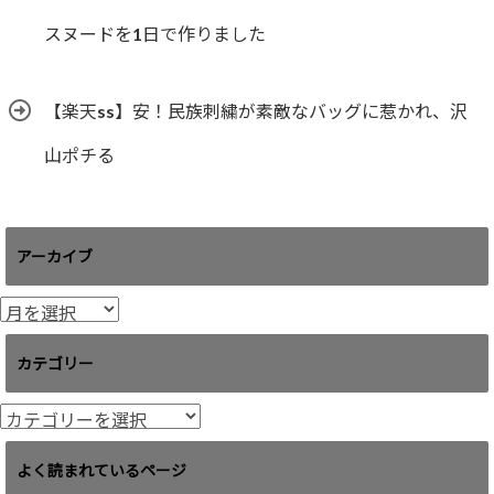
スヌードを1日で作りました
【楽天ss】安！民族刺繍が素敵なバッグに惹かれ、沢
山ポチる
アーカイブ
ア
ー
カ
カテゴリー
イ
ブ
カ
テ
ゴ
よく読まれているページ