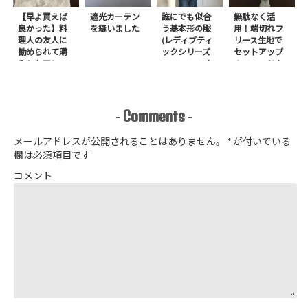
【早よ買えば
遮光カーテン
誰にでも似合
無駄なく活
良かった】料
を縫いました
う基本形の服
用！端切れフ
理人の友人に
(レディブティ
リース生地で
勧められて購
ックシリーズ
セットアップ
入したアレ
no.8272) か
＋スヌードを1
たやまゆうこ
日で作りまし
著 よりノー
た
カラージップ
アップジャケ
Comments
-
-
ットを作りま
した
メールアドレスが公開されることはありません。
*
が付いている
欄は必須項目です
コメント