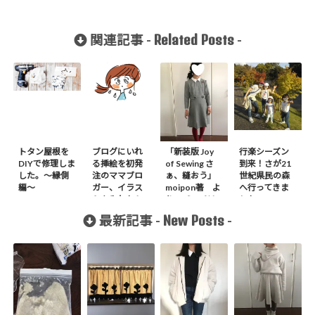
Related Posts
関連記事 -
-
トタン屋根を
ブログにいれ
「新装版 Joy
行楽シーズン
DIYで修理しま
る挿絵を初発
of Sewing さ
到来！さが21
した。〜縁側
注のママブロ
ぁ、縫おう」
世紀県民の森
編〜
ガー、イラス
moipon著 よ
へ行ってきま
トを入れたら
り60’ミニドレ
した2018
訪問者が一気
スを作りまし
New Posts
最新記事 -
-
に増えた！依
た
頼する側され
る側の視点で