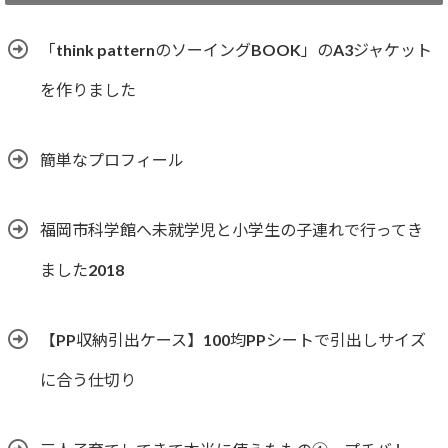
リ
ー
「think patternのソーイングBOOK」のA3ジャケット
を作りました
簡単なプロフィール
福岡市科学館へ未就学児と小学生の子連れで行ってき
ました2018
【PP収納引出ケース】100均PPシートで引出しサイズ
に合う仕切り