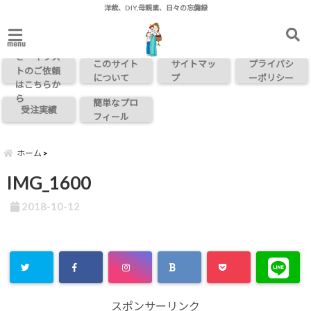
洋裁、DIY,母親業、日々の忘備録
お問い合わ
menu
せ・イラス
このサイト
サイトマッ
プライバシ
トのご依頼
について
プ
ーポリシー
はこちらか
ら
簡単なプロ
受注実績
フィール
ホーム
IMG_1600
2018-10-12
スポンサーリンク