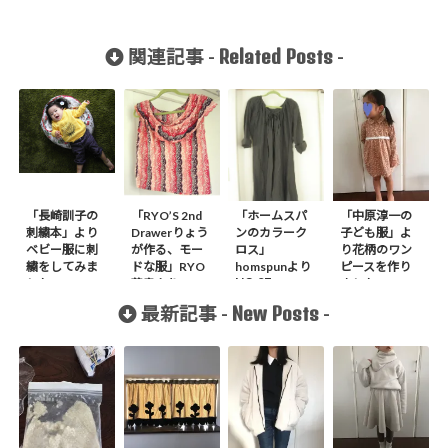
Related Posts
関連記事 -
-
「長崎訓子の
「RYO’S 2nd
「ホームスパ
「中原淳一の
刺繍本」より
Drawerりょう
ンのカラーク
子ども服」よ
ベビー服に刺
が作る、モー
ロス」
り花柄のワン
繍をしてみま
ドな服」RYO
homspunより
ピースを作り
NO.07
した。
著書より P
ました
GHATHR
BLOUSE作り
New Posts
最新記事 -
-
BLOUSE-
ました。
LONG作りまし
た。