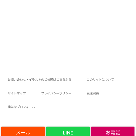
お問い合わせ・イラストのご依頼はこちらから
このサイトについて
サイトマップ
プライバシーポリシー
受注実績
簡単なプロフィール
LINE
Copyright©
アロアロウィの今日は何作ろ？
, 2019 All Rights Reserved.