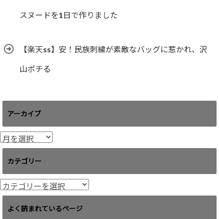
スヌードを1日で作りました
【楽天ss】安！民族刺繍が素敵なバッグに惹かれ、沢
山ポチる
アーカイブ
ア
ー
カ
カテゴリー
イ
ブ
カ
テ
ゴ
よく読まれているページ