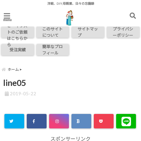
洋裁、DIY,母親業、日々の忘備録
お問い合わ
menu
せ・イラス
このサイト
サイトマッ
プライバシ
トのご依頼
について
プ
ーポリシー
はこちらか
ら
簡単なプロ
受注実績
フィール
ホーム
line05
2019-05-22
スポンサーリンク