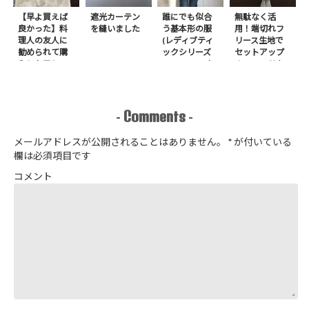
【早よ買えば
遮光カーテン
誰にでも似合
無駄なく活
良かった】料
を縫いました
う基本形の服
用！端切れフ
理人の友人に
(レディブティ
リース生地で
勧められて購
ックシリーズ
セットアップ
入したアレ
no.8272) か
＋スヌードを1
たやまゆうこ
日で作りまし
著 よりノー
た
カラージップ
アップジャケ
Comments
-
-
ットを作りま
した
メールアドレスが公開されることはありません。
*
が付いている
欄は必須項目です
コメント