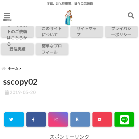
洋裁、DIY,母親業、日々の忘備録
お問い合わ
menu
せ・イラス
このサイト
サイトマッ
プライバシ
トのご依頼
について
プ
ーポリシー
はこちらか
ら
簡単なプロ
受注実績
フィール
ホーム
sscopy02
2019-05-20
スポンサーリンク