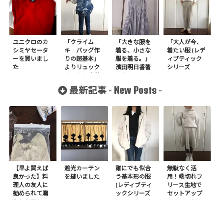
ユニクロのカ
「クライム
「大きな服を
「大人が今、
シミヤセータ
キ バッグ作
着る、小さな
着たい服 (レデ
ーを買いまし
りの超基本」
服を着る。」
ィブティック
た
よりリュック
濱田明日香著
シリーズ
サックを小学
よりJノースリ
no.3342)」よ
生の娘に作り
ーブドレス大
りセンターピ
New Posts
最新記事 -
-
ました
を作りまし
ンタックのパ
た。
ンツを作りま
した
【早よ買えば
遮光カーテン
誰にでも似合
無駄なく活
良かった】料
を縫いました
う基本形の服
用！端切れフ
理人の友人に
(レディブティ
リース生地で
勧められて購
ックシリーズ
セットアップ
入したアレ
no.8272) か
＋スヌードを1
たやまゆうこ
日で作りまし
著 よりノー
た