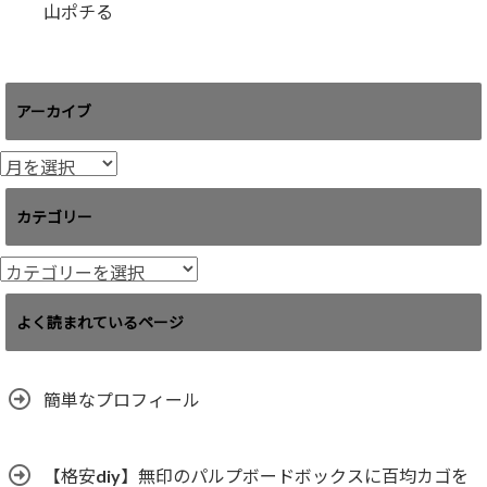
山ポチる
アーカイブ
ア
ー
カ
カテゴリー
イ
ブ
カ
テ
ゴ
よく読まれているページ
リ
ー
簡単なプロフィール
【格安diy】無印のパルプボードボックスに百均カゴを