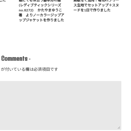
した
誰にでも似合う基本形の服
無駄なく活用！端切れフリー
(レディブティックシリーズ
ス生地でセットアップ＋スヌ
no.8272) かたやまゆうこ
ードを1日で作りました
著 よりノーカラージップア
ップジャケットを作りました
Comments
-
-
が付いている欄は必須項目です