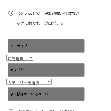
【楽天ss】安！民族刺繍が素敵なバ
ッグに惹かれ、沢山ポチる
アーカイブ
ア
ー
カ
カテゴリー
イ
ブ
カ
テ
ゴ
よく読まれているページ
リ
ー