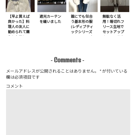
【早よ買えば
遮光カーテン
誰にでも似合
無駄なく活
良かった】料
を縫いました
う基本形の服
用！端切れフ
理人の友人に
(レディブティ
リース生地で
勧められて購
ックシリーズ
セットアップ
入したアレ
no.8272) か
＋スヌードを1
たやまゆうこ
日で作りまし
著 よりノー
た
カラージップ
アップジャケ
Comments
-
-
ットを作りま
した
メールアドレスが公開されることはありません。
*
が付いている
欄は必須項目です
コメント