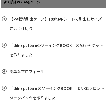
ゴ
よく読まれているページ
リ
ー
【PP収納引出ケース】100均PPシートで引出しサイズ
に合う仕切り
「think patternのソーイングBOOK」のA3ジャケット
を作りました
簡単なプロフィール
「think pattern のソーイングBOOK」よりG1フロント
タックパンツを作りました