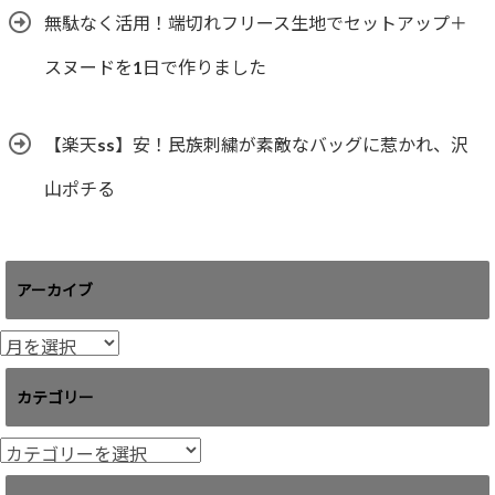
無駄なく活用！端切れフリース生地でセットアップ＋
スヌードを1日で作りました
【楽天ss】安！民族刺繍が素敵なバッグに惹かれ、沢
山ポチる
アーカイブ
ア
ー
カ
カテゴリー
イ
ブ
カ
テ