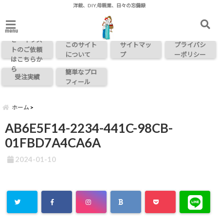
洋裁、DIY,母親業、日々の忘備録
お問い合わ
menu
せ・イラス
このサイト
サイトマッ
プライバシ
トのご依頼
について
プ
ーポリシー
はこちらか
ら
簡単なプロ
受注実績
フィール
ホーム
AB6E5F14-2234-441C-98CB-
01FBD7A4CA6A
2024-01-10