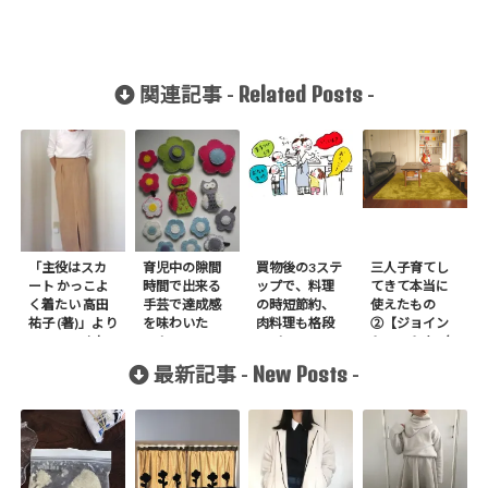
Related Posts
関連記事 -
-
「主役はスカ
育児中の隙間
買物後の3ステ
三人子育てし
ート かっこよ
時間で出来る
ップで、料理
てきて本当に
く着たい 高田
手芸で達成感
の時短節約、
使えたもの
祐子 (著)」より
を味わいた
肉料理も格段
②【ジョイン
no.16 ハイウエ
い！
UP！
トマットを3年
ストタックス
使ってみた感
New Posts
最新記事 -
-
カートを作り
想】
ました