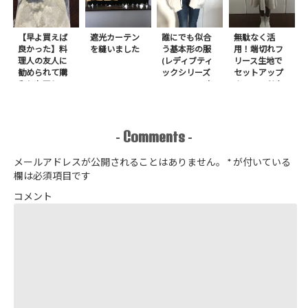
【早よ買えば
遮光カーテン
誰にでも似合
無駄なく活
良かった】料
を縫いました
う基本形の服
用！端切れフ
理人の友人に
(レディブティ
リース生地で
勧められて購
ックシリーズ
セットアップ
入したアレ
no.8272) か
＋スヌードを1
たやまゆうこ
日で作りまし
著 よりノー
た
カラージップ
アップジャケ
Comments
-
-
ットを作りま
した
メールアドレスが公開されることはありません。
*
が付いている
欄は必須項目です
コメント