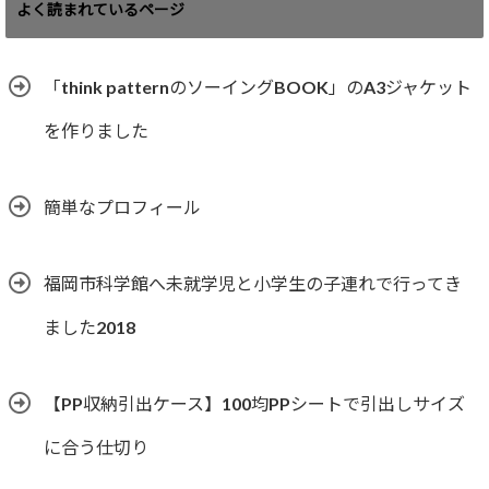
ゴ
よく読まれているページ
リ
ー
「think patternのソーイングBOOK」のA3ジャケット
を作りました
簡単なプロフィール
福岡市科学館へ未就学児と小学生の子連れで行ってき
ました2018
【PP収納引出ケース】100均PPシートで引出しサイズ
に合う仕切り