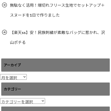
無駄なく活用！端切れフリース生地でセットアップ＋
スヌードを1日で作りました
【楽天ss】安！民族刺繍が素敵なバッグに惹かれ、沢
山ポチる
アーカイブ
ア
ー
カ
カテゴリー
イ
ブ
カ
テ