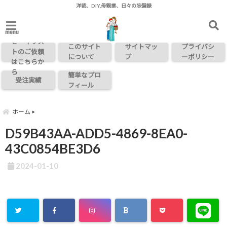
洋裁、DIY,母親業、日々の忘備録
お問い合わ
menu
せ・イラス
このサイト
サイトマッ
プライバシ
トのご依頼
について
プ
ーポリシー
はこちらか
ら
簡単なプロ
受注実績
フィール
ホーム
D59B43AA-ADD5-4869-8EA0-
43C0854BE3D6
2024-01-10