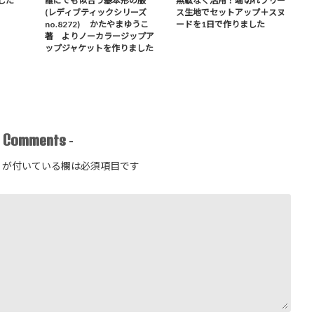
した
誰にでも似合う基本形の服
無駄なく活用！端切れフリー
(レディブティックシリーズ
ス生地でセットアップ＋スヌ
no.8272) かたやまゆうこ
ードを1日で作りました
著 よりノーカラージップア
ップジャケットを作りました
Comments
-
-
が付いている欄は必須項目です