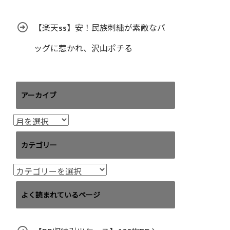
【楽天ss】安！民族刺繍が素敵なバ
ッグに惹かれ、沢山ポチる
アーカイブ
ア
ー
カ
カテゴリー
イ
ブ
カ
テ
ゴ
よく読まれているページ
リ
ー