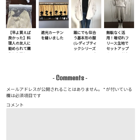
【早よ買えば
遮光カーテン
誰にでも似合
無駄なく活
良かった】料
を縫いました
う基本形の服
用！端切れフ
理人の友人に
(レディブティ
リース生地で
勧められて購
ックシリーズ
セットアップ
入したアレ
no.8272) か
＋スヌードを1
たやまゆうこ
日で作りまし
著 よりノー
た
カラージップ
アップジャケ
Comments
-
-
ットを作りま
した
メールアドレスが公開されることはありません。
*
が付いている
欄は必須項目です
コメント