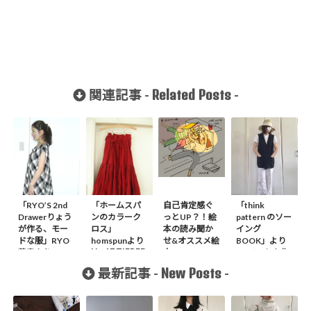
Related Posts
関連記事 -
-
「RYO’S 2nd
「ホームスパ
自己肯定感ぐ
「think
Drawerりょう
ンのカラーク
っとUP？！絵
pattern のソー
が作る、モー
ロス」
本の読み聞か
イング
ドな服」RYO
homspunより
せ&オススメ絵
BOOK」より
No.17 TIERED
著書より A
本
A1ベストを作
SKIRT作りま
BLOUSE作り
りました
New Posts
最新記事 -
-
した。
ました。