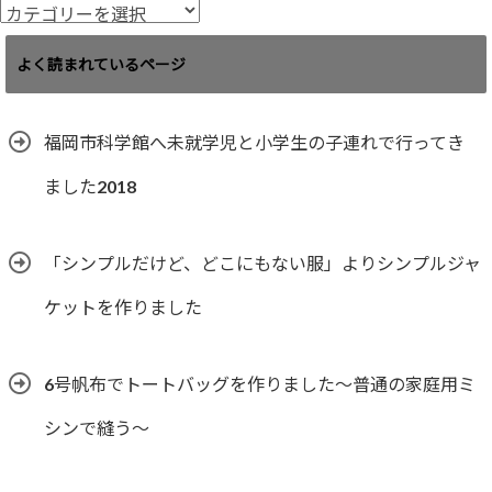
ブ
カ
テ
ゴ
よく読まれているページ
リ
ー
福岡市科学館へ未就学児と小学生の子連れで行ってき
ました2018
「シンプルだけど、どこにもない服」よりシンプルジャ
ケットを作りました
6号帆布でトートバッグを作りました〜普通の家庭用ミ
シンで縫う〜