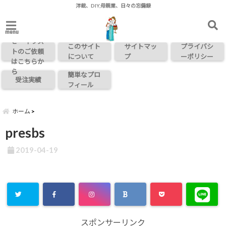
洋裁、DIY,母親業、日々の忘備録
お問い合わ
menu
せ・イラス
このサイト
サイトマッ
プライバシ
トのご依頼
について
プ
ーポリシー
はこちらか
ら
簡単なプロ
受注実績
フィール
ホーム
presbs
2019-04-19
スポンサーリンク