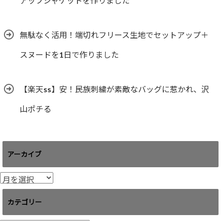
アップジャケットを作りました
無駄なく活用！端切れフリース生地でセットアップ＋
スヌードを1日で作りました
【楽天ss】安！民族刺繍が素敵なバッグに惹かれ、沢
山ポチる
アーカイブ
ア
ー
カ
カテゴリー
イ