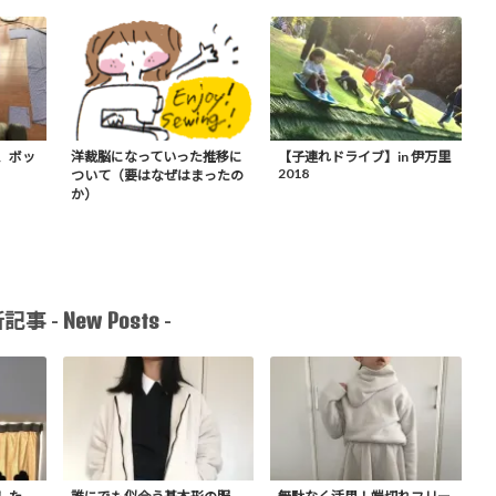
、ボッ
洋裁脳になっていった推移に
【子連れドライブ】in 伊万里
2018
ついて（要はなぜはまったの
か）
New Posts
記事 -
-