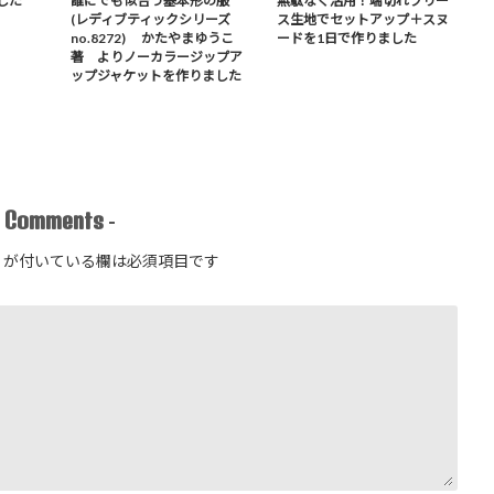
した
誰にでも似合う基本形の服
無駄なく活用！端切れフリー
(レディブティックシリーズ
ス生地でセットアップ＋スヌ
no.8272) かたやまゆうこ
ードを1日で作りました
著 よりノーカラージップア
ップジャケットを作りました
Comments
-
-
が付いている欄は必須項目です