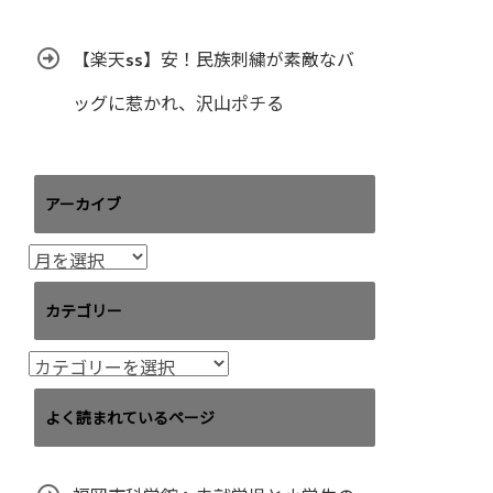
【楽天ss】安！民族刺繍が素敵なバ
ッグに惹かれ、沢山ポチる
アーカイブ
ア
ー
カ
カテゴリー
イ
ブ
カ
テ
ゴ
よく読まれているページ
リ
ー