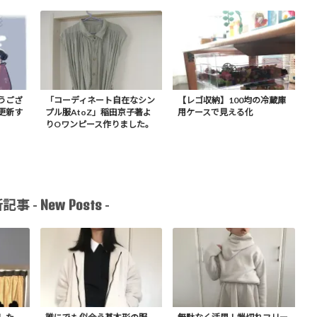
うござ
「コーディネート自在なシン
【レゴ収納】100均の冷蔵庫
更新す
プル服AtoZ」稲田京子著よ
用ケースで見える化
りOワンピース作りました。
New Posts
記事 -
-