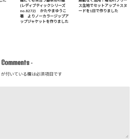
した
誰にでも似合う基本形の服
無駄なく活用！端切れフリー
(レディブティックシリーズ
ス生地でセットアップ＋スヌ
no.8272) かたやまゆうこ
ードを1日で作りました
著 よりノーカラージップア
ップジャケットを作りました
Comments
-
-
が付いている欄は必須項目です