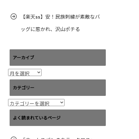
【楽天ss】安！民族刺繍が素敵なバ
ッグに惹かれ、沢山ポチる
アーカイブ
ア
ー
カ
カテゴリー
イ
ブ
カ
テ
ゴ
よく読まれているページ
リ
ー