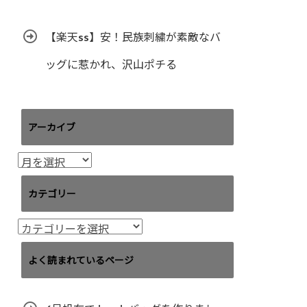
【楽天ss】安！民族刺繍が素敵なバ
ッグに惹かれ、沢山ポチる
アーカイブ
ア
ー
カ
カテゴリー
イ
ブ
カ
テ
ゴ
よく読まれているページ
リ
ー