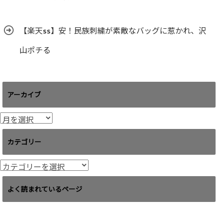
【楽天ss】安！民族刺繍が素敵なバッグに惹かれ、沢
山ポチる
アーカイブ
ア
ー
カ
カテゴリー
イ
ブ
カ
テ
ゴ
よく読まれているページ
リ
ー