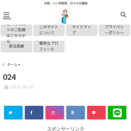
洋裁、DIY,母親業、日々の忘備録
お問い合わ
menu
せ・イラス
このサイト
サイトマッ
プライバシ
トのご依頼
について
プ
ーポリシー
はこちらか
ら
簡単なプロ
受注実績
フィール
ホーム
024
2018-08-03
スポンサーリンク