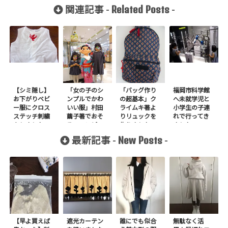
Related Posts
関連記事 -
-
【シミ隠し】
「女の子のシ
「バッグ作り
福岡市科学館
お下がりベビ
ンプルでかわ
の超基本」ク
へ未就学児と
ー服にクロス
いい服」村田
ライムキ著よ
小学生の子連
ステッチ刺繍
繭子著でおそ
りリュックを
れで行ってき
をしました
ろいワンピー
作りました
ました2018
ス+フレアスカ
New Posts
最新記事 -
-
ートを作りま
した
【早よ買えば
遮光カーテン
誰にでも似合
無駄なく活