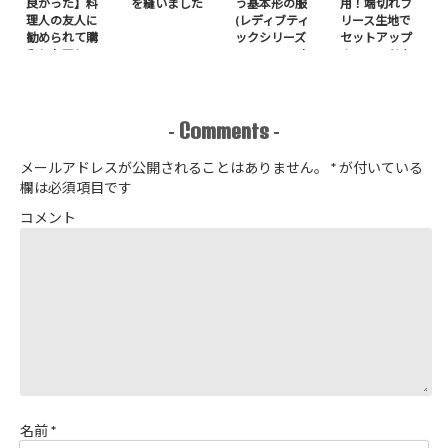
良かった】料
を縫いました
う基本形の服
用！端切れフ
理人の友人に
(レディブティ
リース生地で
勧められて購
ックシリーズ
セットアップ
入したアレ
no.8272) か
＋スヌードを1
たやまゆうこ
日で作りまし
著 よりノー
た
カラージップ
アップジャケ
Comments
-
-
ットを作りま
した
メールアドレスが公開されることはありません。
*
が付いている
欄は必須項目です
コメント
名前
*