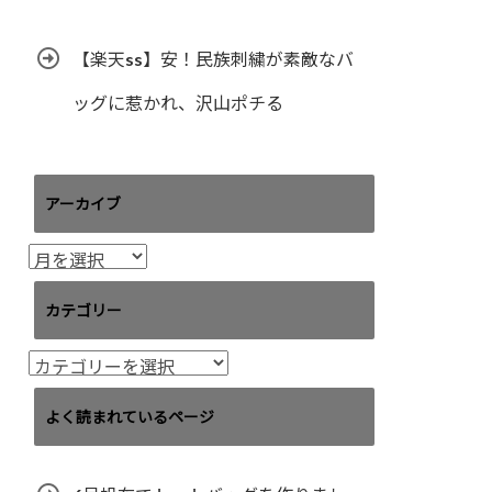
【楽天ss】安！民族刺繍が素敵なバ
ッグに惹かれ、沢山ポチる
アーカイブ
ア
ー
カ
カテゴリー
イ
ブ
カ
テ
ゴ
よく読まれているページ
リ
ー