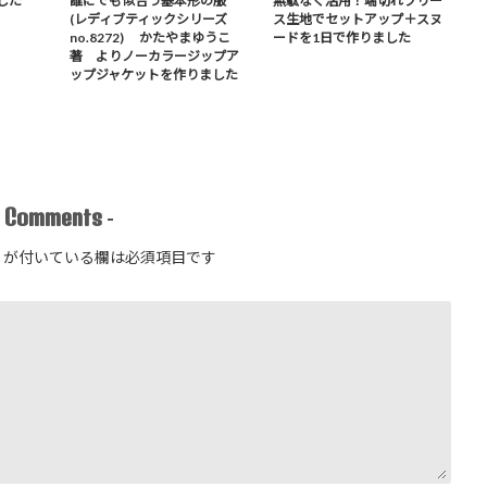
した
誰にでも似合う基本形の服
無駄なく活用！端切れフリー
(レディブティックシリーズ
ス生地でセットアップ＋スヌ
no.8272) かたやまゆうこ
ードを1日で作りました
著 よりノーカラージップア
ップジャケットを作りました
Comments
-
-
が付いている欄は必須項目です