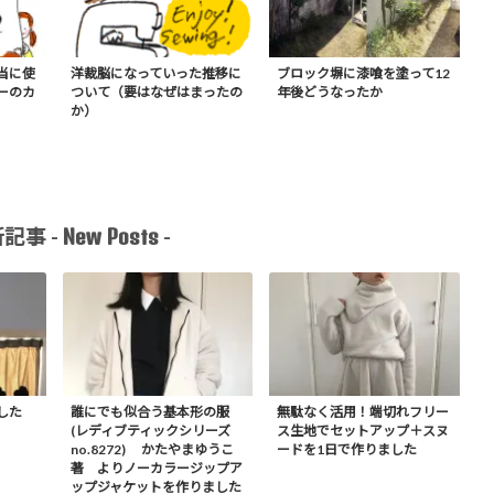
当に使
洋裁脳になっていった推移に
ブロック塀に漆喰を塗って12
ーのカ
ついて（要はなぜはまったの
年後どうなったか
か）
New Posts
記事 -
-
した
誰にでも似合う基本形の服
無駄なく活用！端切れフリー
(レディブティックシリーズ
ス生地でセットアップ＋スヌ
no.8272) かたやまゆうこ
ードを1日で作りました
著 よりノーカラージップア
ップジャケットを作りました