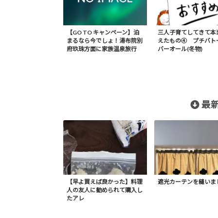
【GO TO キャンペーン】泊
三人子育てしてきて本
まるなら今でしょ！湯布院別
えたもの④ プチバト
府玖珠方面に家族温泉旅行
バーオール(冬物)
最新
【早よ買えば良かった】料理
遮光カーテンを縫いま
人の友人に勧められて購入し
たアレ