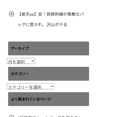
【楽天ss】安！民族刺繍が素敵なバ
ッグに惹かれ、沢山ポチる
アーカイブ
ア
ー
カ
カテゴリー
イ
ブ
カ
テ
ゴ
よく読まれているページ
リ
ー