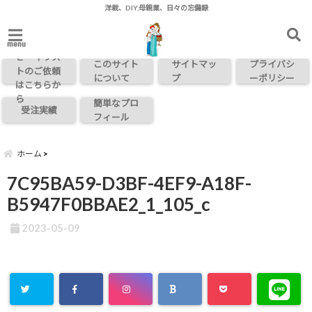
洋裁、DIY,母親業、日々の忘備録
お問い合わ
menu
せ・イラス
このサイト
サイトマッ
プライバシ
トのご依頼
について
プ
ーポリシー
はこちらか
ら
簡単なプロ
受注実績
フィール
ホーム
7C95BA59-D3BF-4EF9-A18F-
B5947F0BBAE2_1_105_c
2023-05-09