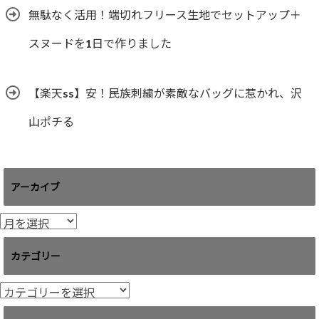
無駄なく活用！端切れフリース生地でセットアップ＋
スヌードを1日で作りました
【楽天ss】安！民族刺繍が素敵なバッグに惹かれ、沢
山ポチる
アーカイブ
ア
ー
カ
カテゴリー
イ
ブ
カ
テ