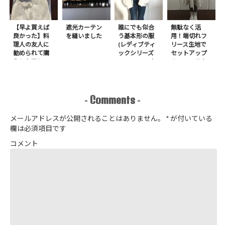
【早よ買えば
遮光カーテン
誰にでも似合
無駄なく活
良かった】料
を縫いました
う基本形の服
用！端切れフ
理人の友人に
(レディブティ
リース生地で
勧められて購
ックシリーズ
セットアップ
入したアレ
no.8272) か
＋スヌードを1
たやまゆうこ
日で作りまし
著 よりノー
た
カラージップ
アップジャケ
Comments
-
-
ットを作りま
した
メールアドレスが公開されることはありません。
*
が付いている
欄は必須項目です
コメント