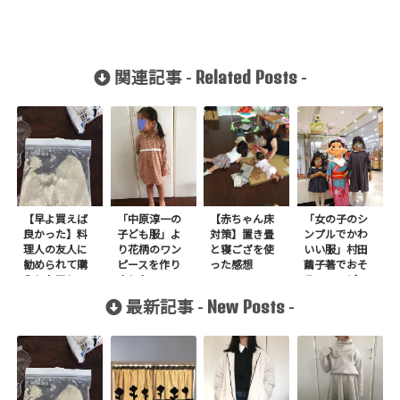
Related Posts
関連記事 -
-
【早よ買えば
「中原淳一の
【赤ちゃん床
「女の子のシ
良かった】料
子ども服」よ
対策】置き畳
ンプルでかわ
理人の友人に
り花柄のワン
と寝ござを使
いい服」村田
勧められて購
ピースを作り
った感想
繭子著でおそ
入したアレ
ました
ろいワンピー
ス+フレアスカ
New Posts
最新記事 -
-
ートを作りま
した