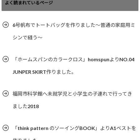
ゴ
よく読まれているページ
リ
ー
6号帆布でトートバッグを作りました〜普通の家庭用ミ
シンで縫う〜
「ホームスパンのカラークロス」homspunよりNO.04
JUNPER SKIRT作りました。
福岡市科学館へ未就学児と小学生の子連れで行ってき
ました2018
「think pattern のソーイングBOOK」よりA1ベストを