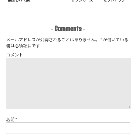
勧められて購
ックシリーズ
セットアップ
入したアレ
no.8272) か
＋スヌードを1
たやまゆうこ
日で作りまし
著 よりノー
た
カラージップ
アップジャケ
Comments
-
-
ットを作りま
した
メールアドレスが公開されることはありません。
*
が付いている
欄は必須項目です
コメント
名前
*