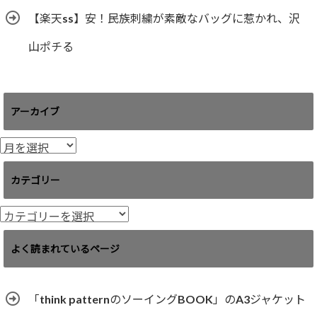
【楽天ss】安！民族刺繍が素敵なバッグに惹かれ、沢
山ポチる
アーカイブ
ア
ー
カ
カテゴリー
イ
ブ
カ
テ
ゴ
よく読まれているページ
リ
ー
「think patternのソーイングBOOK」のA3ジャケット