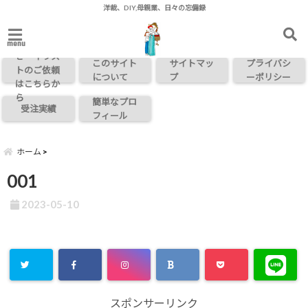
洋裁、DIY,母親業、日々の忘備録
お問い合わ
menu
せ・イラス
このサイト
サイトマッ
プライバシ
トのご依頼
について
プ
ーポリシー
はこちらか
ら
簡単なプロ
受注実績
フィール
ホーム
001
2023-05-10
スポンサーリンク