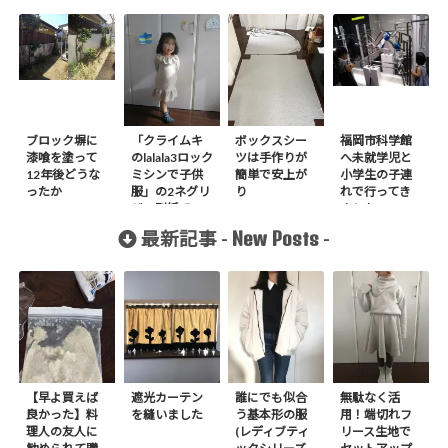
ブロック塀に
「クライムキ
ボックスシー
福岡市科学館
漆喰を塗って
のlalala3ロック
ツは手作りが
へ未就学児と
12年後どうな
ミシンで子供
簡単で安上が
小学生の子連
ったか
服」の2ネグリ
り
れで行ってき
ジェ型紙でフ
ました2018
リルワンピ作
New Posts
最新記事 -
-
りました
【早よ買えば
遮光カーテン
誰にでも似合
無駄なく活
良かった】料
を縫いました
う基本形の服
用！端切れフ
理人の友人に
(レディブティ
リース生地で