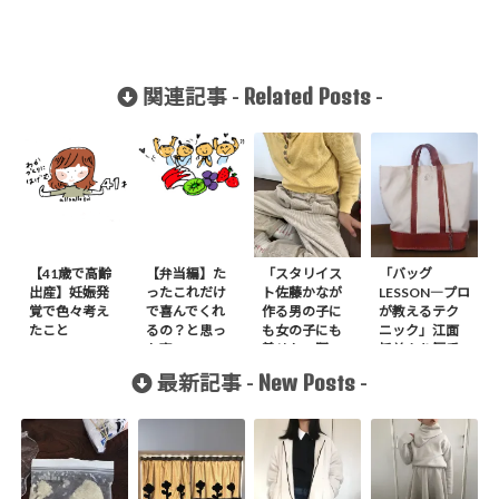
Related Posts
関連記事 -
-
【41歳で高齢
【弁当編】た
「スタリイス
「バッグ
出産】妊娠発
ったこれだけ
ト佐藤かなが
LESSON―プロ
覚で色々考え
で喜んでくれ
作る男の子に
が教えるテク
たこと
るの？と思っ
も女の子にも
ニック」江面
た事
着せたい服」
旨美より厚手
よりコーデュ
帆布と牛革の
New Posts
最新記事 -
-
ロイでパンツ
手縫いのトー
を作りまし
トバッグ作り
た。
ました