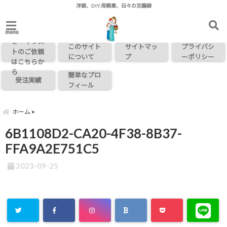
洋裁、DIY,母親業、日々の忘備録
お問い合わ
menu
せ・イラス
このサイト
サイトマッ
プライバシ
トのご依頼
について
プ
ーポリシー
はこちらか
ら
簡単なプロ
受注実績
フィール
ホーム
6B1108D2-CA20-4F38-8B37-
FFA9A2E751C5
2023-09-25