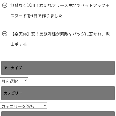
無駄なく活用！端切れフリース生地でセットアップ＋
スヌードを1日で作りました
【楽天ss】安！民族刺繍が素敵なバッグに惹かれ、沢
山ポチる
アーカイブ
ア
ー
カ
カテゴリー
イ
ブ
カ
テ