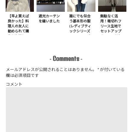
【早よ買えば
遮光カーテン
誰にでも似合
無駄なく活
良かった】料
を縫いました
う基本形の服
用！端切れフ
理人の友人に
(レディブティ
リース生地で
勧められて購
ックシリーズ
セットアップ
入したアレ
no.8272) か
＋スヌードを1
たやまゆうこ
日で作りまし
著 よりノー
た
カラージップ
アップジャケ
Comments
-
-
ットを作りま
した
メールアドレスが公開されることはありません。
*
が付いている
欄は必須項目です
コメント