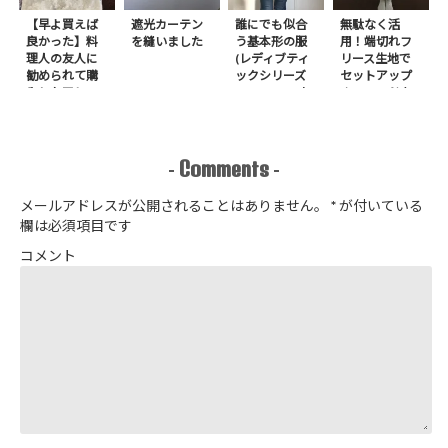
【早よ買えば
遮光カーテン
誰にでも似合
無駄なく活
良かった】料
を縫いました
う基本形の服
用！端切れフ
理人の友人に
(レディブティ
リース生地で
勧められて購
ックシリーズ
セットアップ
入したアレ
no.8272) か
＋スヌードを1
たやまゆうこ
日で作りまし
著 よりノー
た
カラージップ
アップジャケ
Comments
-
-
ットを作りま
した
メールアドレスが公開されることはありません。
*
が付いている
欄は必須項目です
コメント