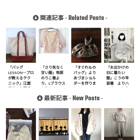
Related Posts
関連記事 -
-
「バッグ
「さり気なく
「すぐれもの
「お出かけの
LESSON―プロ
甘い服」笹原
バッグ」より
日に着たい
が教えるテク
のりこ著よ
あづまショル
服」こうの早
ニック」江面
り、Lブラウス
ダーを作りま
苗著 よりハ
旨美より厚手
を作りまし
した
イウエスト位
帆布と牛革の
た。
置でタックを
New Posts
最新記事 -
-
手縫いのトー
止めた襟付き
トバッグ作り
ワンピースを
ました
作りました