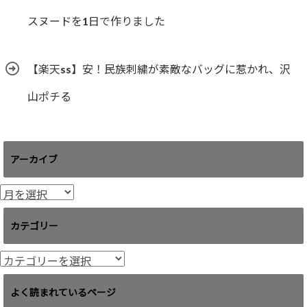
スヌードを1日で作りました
【楽天ss】安！民族刺繍が素敵なバッグに惹かれ、沢
山ポチる
アーカイブ
ア
ー
カ
カテゴリー
イ
ブ
カ
テ
ゴ
よく読まれているページ