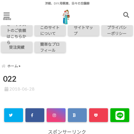
洋裁、DIY,母親業、日々の忘備録
お問い合わ
menu
せ・イラス
このサイト
サイトマッ
プライバシ
トのご依頼
について
プ
ーポリシー
はこちらか
ら
簡単なプロ
受注実績
フィール
ホーム
022
2018-06-28
スポンサーリンク