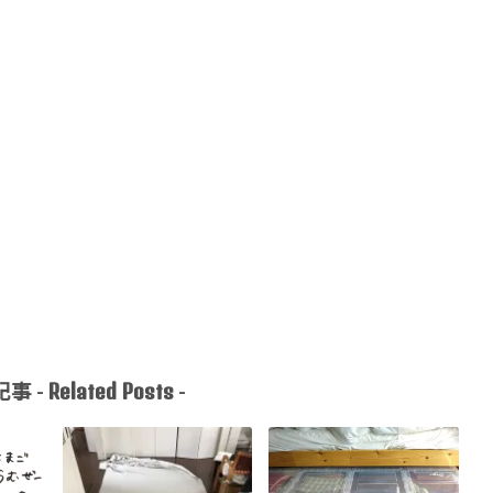
Related Posts
事 -
-