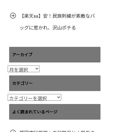
【楽天ss】安！民族刺繍が素敵なバ
ッグに惹かれ、沢山ポチる
アーカイブ
ア
ー
カ
カテゴリー
イ
ブ
カ
テ
ゴ
よく読まれているページ
リ
ー