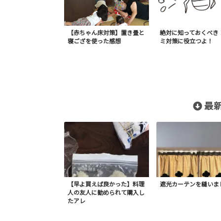
【赤ちゃん床対策】置き畳と
絶対に知っておくべき
寝ござを使った感想
ミ対策に役立つよ！
最新
【早よ買えば良かった】料理
遮光カーテンを縫いま
人の友人に勧められて購入し
たアレ