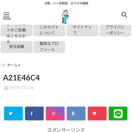
洋裁、DIY,母親業、日々の忘備録
お問い合わ
menu
せ・イラス
このサイト
サイトマッ
プライバシ
トのご依頼
について
プ
ーポリシー
はこちらか
ら
簡単なプロ
受注実績
フィール
ホーム
A21E46C4
2020-03-06
スポンサーリンク