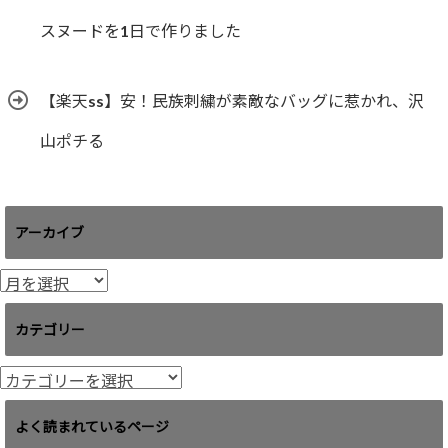
スヌードを1日で作りました
【楽天ss】安！民族刺繍が素敵なバッグに惹かれ、沢
山ポチる
アーカイブ
ア
ー
カ
カテゴリー
イ
ブ
カ
テ
ゴ
よく読まれているページ