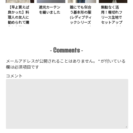
【早よ買えば
遮光カーテン
誰にでも似合
無駄なく活
良かった】料
を縫いました
う基本形の服
用！端切れフ
理人の友人に
(レディブティ
リース生地で
勧められて購
ックシリーズ
セットアップ
入したアレ
no.8272) か
＋スヌードを1
たやまゆうこ
日で作りまし
著 よりノー
た
カラージップ
アップジャケ
Comments
-
-
ットを作りま
した
メールアドレスが公開されることはありません。
*
が付いている
欄は必須項目です
コメント