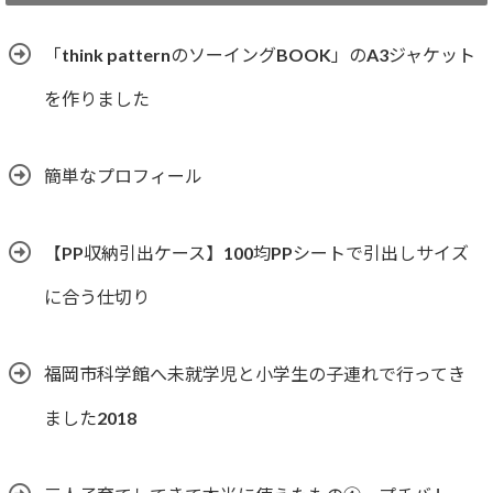
リ
ー
「think patternのソーイングBOOK」のA3ジャケット
を作りました
簡単なプロフィール
【PP収納引出ケース】100均PPシートで引出しサイズ
に合う仕切り
福岡市科学館へ未就学児と小学生の子連れで行ってき
ました2018