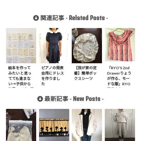
Related Posts
関連記事 -
-
絵本を作って
ピアノの発表
【我が家の定
「RYO’S 2nd
みたい と思っ
会用にドレス
番】簡単ボッ
Drawerりょう
てても進まな
を作りまし
クスシーツ
が作る、モー
い→子供から
た
ドな服」RYO
触発&コピー用
著書より P
紙で作る冊子
BLOUSE作り
New Posts
最新記事 -
-
で進んだ！
ました。