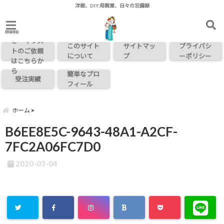
洋裁、DIY,母親業、日々の忘備録
お問い合わ
menu
せ・イラス
このサイト
サイトマッ
プライバシ
トのご依頼
について
プ
ーポリシー
はこちらか
ら
簡単なプロ
受注実績
フィール
ホーム
B6EE8E5C-9643-48A1-A2CF-
7FC2A06FC7D0
2020-03-04