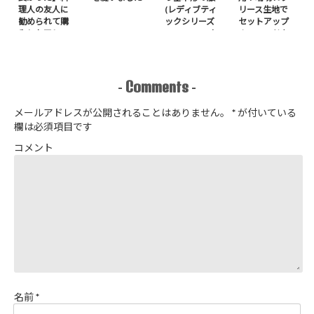
理人の友人に
(レディブティ
リース生地で
勧められて購
ックシリーズ
セットアップ
入したアレ
no.8272) か
＋スヌードを1
たやまゆうこ
日で作りまし
著 よりノー
た
カラージップ
アップジャケ
Comments
-
-
ットを作りま
した
メールアドレスが公開されることはありません。
*
が付いている
欄は必須項目です
コメント
名前
*