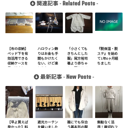
Related Posts
関連記事 -
-
【布の収納】
ハロウィン飾
「小さくても
『脱保湿・脱
ベッド下を有
りはお金も手
きちんとした
ステ』を始め
効活用できる
間もかけたく
服」尾方裕司
て1年6ヶ月経
収納ケースを
ない、けど楽
著より赤ちゃ
ちました
見つけまし
しみたい
んの服キモノ
た！喜！
スタイルシャ
New Posts
最新記事 -
-
ツを作りまし
た
【早よ買えば
遮光カーテン
誰にでも似合
無駄なく活
良かった】料
を縫いました
う基本形の服
用！端切れフ