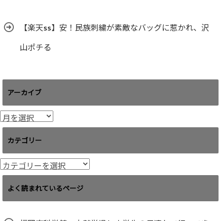
【楽天ss】安！民族刺繍が素敵なバッグに惹かれ、沢
山ポチる
アーカイブ
ア
ー
カ
カテゴリー
イ
ブ
カ
テ
ゴ
よく読まれているページ
リ
ー