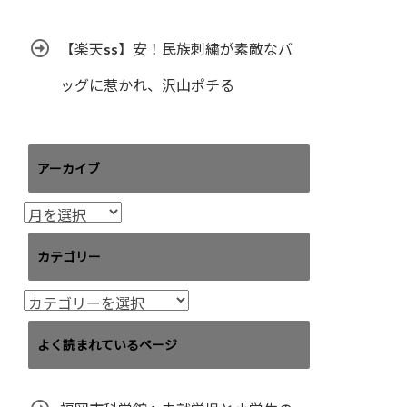
【楽天ss】安！民族刺繍が素敵なバ
ッグに惹かれ、沢山ポチる
アーカイブ
ア
ー
カ
カテゴリー
イ
ブ
カ
テ
ゴ
よく読まれているページ
リ
ー