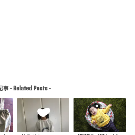
Related Posts
事 -
-