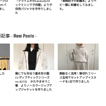
ークロ
「クライムキのLaLaLa3a ロ
「長崎訓子の刺繍本」よりベ
09 パ
ックミシンで子供服」より子
ビー服に刺繍をしてみまし
まし
供用パジャマを手作りしまし
た。
た
New Posts
記事 -
-
した
誰にでも似合う基本形の服
無駄なく活用！端切れフリー
(レディブティックシリーズ
ス生地でセットアップ＋スヌ
no.8272) かたやまゆうこ
ードを1日で作りました
著 よりノーカラージップア
ップジャケットを作りました