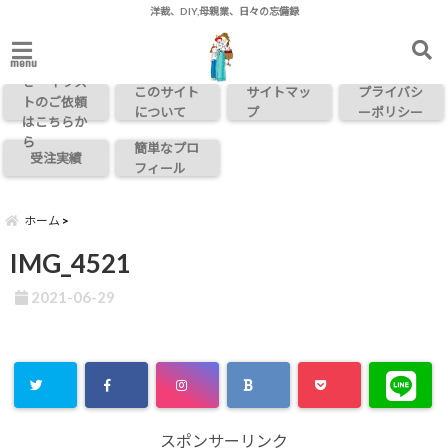
洋裁、DIY,母親業、日々の忘備録
お問い合わ
menu
せ・イラス
このサイト
サイトマッ
プライバシ
トのご依頼
について
プ
ーポリシー
はこちらか
ら
簡単なプロ
受注実績
フィール
ホーム
IMG_4521
2021-06-29
スポンサーリンク