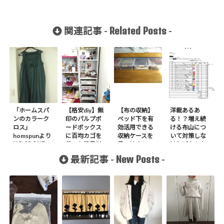
Related Posts
関連記事 -
-
「ホームスパ
【格安diy】無
【布の収納】
洋裁あるあ
ンのカラーク
印のパルプボ
ベッド下を有
る！？増え続
ロス」
ードボックス
効活用できる
ける布山につ
homspunより
に百均カゴを
収納ケースを
いて対策しな
NO.03 ONE
使った簡易引
見つけまし
ければならな
PIECEを作り
き出しをつけ
た！喜！
い重要な事。
New Posts
最新記事 -
-
ました。
る