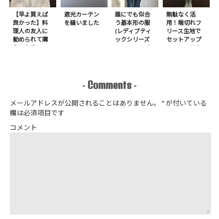
【早よ買えば
遮光カーテン
誰にでも似合
無駄なく活
良かった】料
を縫いました
う基本形の服
用！端切れフ
理人の友人に
(レディブティ
リース生地で
勧められて購
ックシリーズ
セットアップ
入したアレ
no.8272) か
＋スヌードを1
たやまゆうこ
日で作りまし
著 よりノー
た
カラージップ
アップジャケ
Comments
-
-
ットを作りま
した
メールアドレスが公開されることはありません。
*
が付いている
欄は必須項目です
コメント