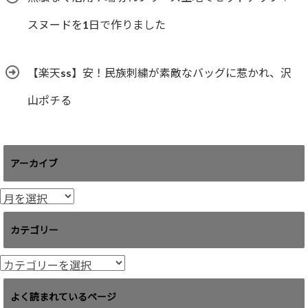
スヌードを1日で作りました
【楽天ss】安！民族刺繍が素敵なバッグに惹かれ、沢
山ポチる
アーカイブ
ア
ー
カ
カテゴリー
イ
ブ
カ
テ
ゴ
よく読まれているページ