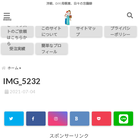
洋裁、DIY,母親業、日々の忘備録
お問い合わ
menu
せ・イラス
このサイト
サイトマッ
プライバシ
トのご依頼
について
プ
ーポリシー
はこちらか
ら
簡単なプロ
受注実績
フィール
ホーム
IMG_5232
2021-07-04
スポンサーリンク