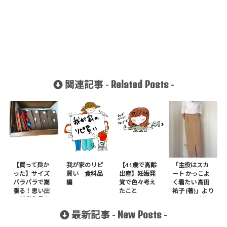
Related Posts
関連記事 -
-
【買って良か
我が家のリピ
【41歳で高齢
「主役はスカ
った】サイズ
買い 食料品
出産】妊娠発
ート かっこよ
バラバラで嵩
編
覚で色々考え
く着たい 高田
張る！思い出
たこと
祐子 (著)」より
の子供作品を
no.16 ハイウエ
どうしようか
ストタックス
New Posts
最新記事 -
-
迷って買った
カートを作り
もの
ました