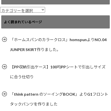
イ
ブ
カ
テ
ゴ
よく読まれているページ
リ
ー
「ホームスパンのカラークロス」homspunよりNO.04
JUNPER SKIRT作りました。
【PP収納引出ケース】100均PPシートで引出しサイズ
に合う仕切り
「think pattern のソーイングBOOK」よりG1フロント
タックパンツを作りました