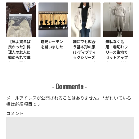
【早よ買えば
遮光カーテン
誰にでも似合
無駄なく活
良かった】料
を縫いました
う基本形の服
用！端切れフ
理人の友人に
(レディブティ
リース生地で
勧められて購
ックシリーズ
セットアップ
入したアレ
no.8272) か
＋スヌードを1
たやまゆうこ
日で作りまし
著 よりノー
た
カラージップ
アップジャケ
Comments
-
-
ットを作りま
した
メールアドレスが公開されることはありません。
*
が付いている
欄は必須項目です
コメント