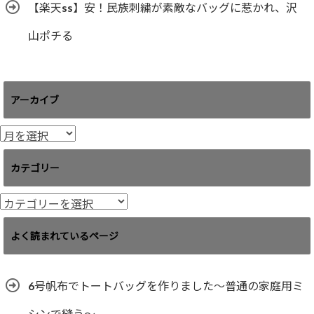
【楽天ss】安！民族刺繍が素敵なバッグに惹かれ、沢
山ポチる
アーカイブ
ア
ー
カ
カテゴリー
イ
ブ
カ
テ
ゴ
よく読まれているページ
リ
ー
6号帆布でトートバッグを作りました〜普通の家庭用ミ
シンで縫う〜