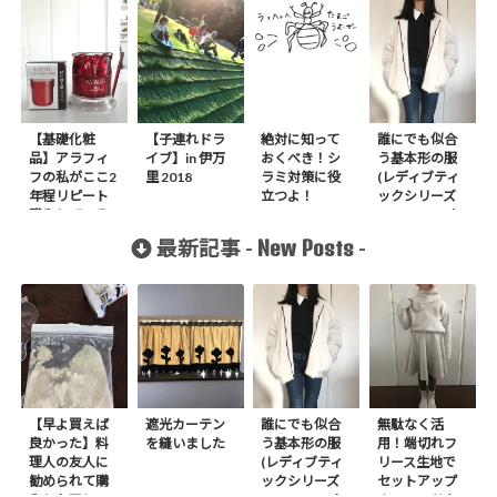
【基礎化粧
【子連れドラ
絶対に知って
誰にでも似合
品】アラフィ
イブ】in 伊万
おくべき！シ
う基本形の服
フの私がここ2
里 2018
ラミ対策に役
(レディブティ
年程リピート
立つよ！
ックシリーズ
購入している
no.8272) か
もの
たやまゆうこ
New Posts
最新記事 -
-
著 よりノー
カラージップ
アップジャケ
ットを作りま
した
【早よ買えば
遮光カーテン
誰にでも似合
無駄なく活
良かった】料
を縫いました
う基本形の服
用！端切れフ
理人の友人に
(レディブティ
リース生地で
勧められて購
ックシリーズ
セットアップ