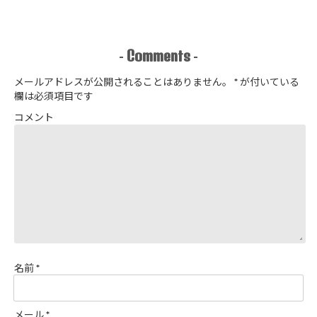
入したアレ
no.8272) か
＋スヌードを1
たやまゆうこ
日で作りまし
著 よりノー
た
カラージップ
アップジャケ
Comments
-
-
ットを作りま
した
メールアドレスが公開されることはありません。
*
が付いている
欄は必須項目です
コメント
名前
*
メール
*