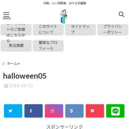
洋裁、DIY,母親業、日々の忘備録
お問い合わ
menu
せ・イラス
このサイト
サイトマッ
プライバシ
トのご依頼
について
プ
ーポリシー
はこちらか
ら
簡単なプロ
受注実績
フィール
ホーム
halloween05
2018-10-12
スポンサーリンク