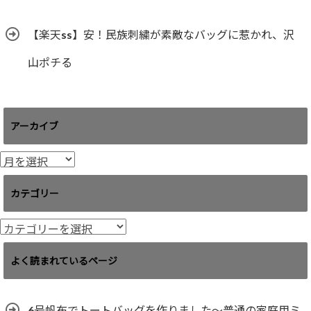
【楽天ss】安！民族刺繍が素敵なバッグに惹かれ、沢
山ポチる
アーカイブ
ア
ー
カ
カテゴリー
イ
ブ
カ
テ
ゴ
よく読まれているページ
リ
ー
6号帆布でトートバッグを作りました〜普通の家庭用ミ