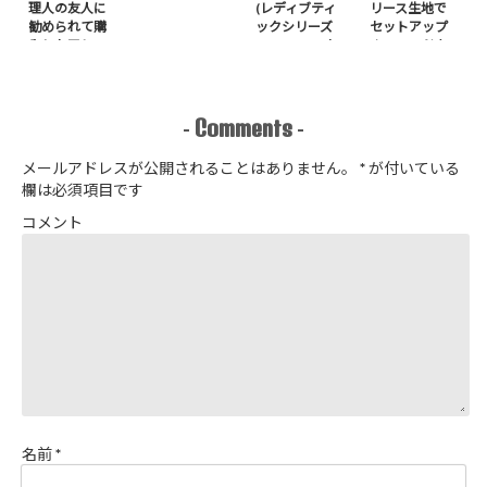
理人の友人に
(レディブティ
リース生地で
勧められて購
ックシリーズ
セットアップ
入したアレ
no.8272) か
＋スヌードを1
たやまゆうこ
日で作りまし
著 よりノー
た
カラージップ
アップジャケ
Comments
-
-
ットを作りま
した
メールアドレスが公開されることはありません。
*
が付いている
欄は必須項目です
コメント
名前
*