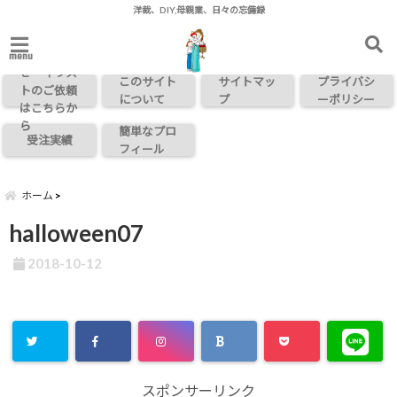
洋裁、DIY,母親業、日々の忘備録
お問い合わ
menu
せ・イラス
このサイト
サイトマッ
プライバシ
トのご依頼
について
プ
ーポリシー
はこちらか
ら
簡単なプロ
受注実績
フィール
ホーム
halloween07
2018-10-12
スポンサーリンク