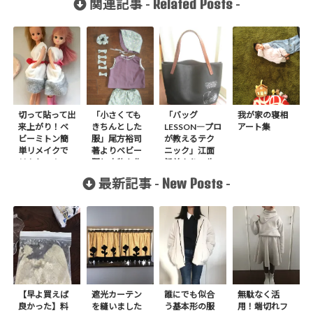
Related Posts
関連記事 -
-
切って貼って出
「小さくても
「バッグ
我が家の寝相
来上がり！ベ
きちんとした
LESSON―プロ
アート集
ビーミトン簡
服」尾方裕司
が教えるテク
単リメイクで
著よりベビー
ニック」江面
リカちゃんワ
服と小物を作
旨美より、牛
ンピが出来る
りました
革と防水加工
New Posts
最新記事 -
-
よ
をした帆布の
トートバッグ
作りました
【早よ買えば
遮光カーテン
誰にでも似合
無駄なく活
良かった】料
を縫いました
う基本形の服
用！端切れフ