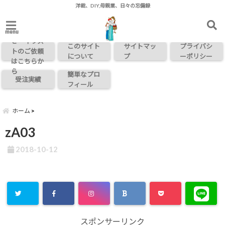
洋裁、DIY,母親業、日々の忘備録
お問い合わ
menu
せ・イラス
このサイト
サイトマッ
プライバシ
トのご依頼
について
プ
ーポリシー
はこちらか
ら
簡単なプロ
受注実績
フィール
ホーム
zA03
2018-10-12
スポンサーリンク