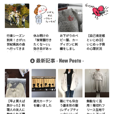
行楽シーズン
休み明けの
お下がりのベ
【自己肯定感
到来！さが21
「保育園行き
ビー服、カー
といじめ②】
世紀県民の森
たくな〜い」
ディガンに刺
いじめっ子側
へ行ってきま
効き目があっ
繍をしまし
の心理状況
した2018
た対応
た。
New Posts
最新記事 -
-
【早よ買えば
遮光カーテン
誰にでも似合
無駄なく活
良かった】料
を縫いました
う基本形の服
用！端切れフ
理人の友人に
(レディブティ
リース生地で