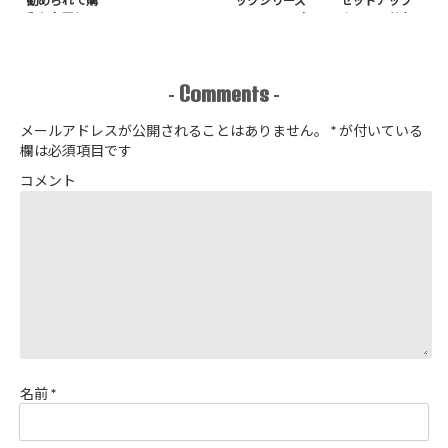
勧められて購
ックシリーズ
セットアップ
入したアレ
no.8272) か
＋スヌードを1
たやまゆうこ
日で作りまし
著 よりノー
た
カラージップ
アップジャケ
Comments
-
-
ットを作りま
した
メールアドレスが公開されることはありません。
*
が付いている
欄は必須項目です
コメント
名前
*