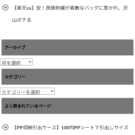
【楽天ss】安！民族刺繍が素敵なバッグに惹かれ、沢
山ポチる
アーカイブ
ア
ー
カ
カテゴリー
イ
ブ
カ
テ
ゴ
よく読まれているページ
リ
ー
【PP収納引出ケース】100均PPシートで引出しサイズ